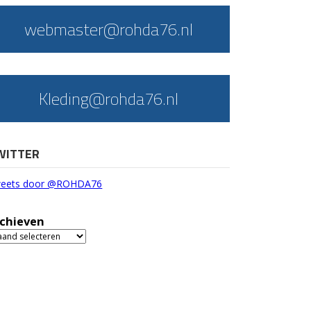
webmaster@rohda76.nl
Kleding@rohda76.nl
WITTER
eets door @ROHDA76
chieven
chieven