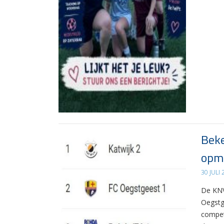
Beke
opma
30 JULI
De KNV
Oegstg
compet