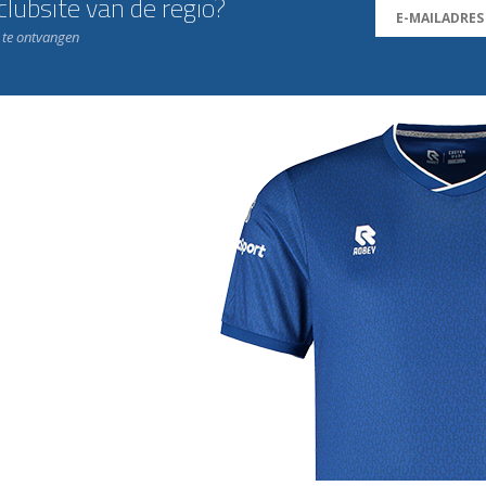
lubsite van de regio?
n te ontvangen
j de leukste club!