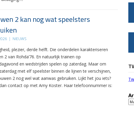
wen 2 kan nog wat speelsters
uiken
 2026
|
NIEUWS
gheid, plezier, derde helft. Die onderdelen karakteriseren
n 2 van Rohda’76. En natuurlijk trainen op
agavond en wedstrijden spelen op zaterdag. Maar om
T
zaterdag met elf speelster binnen de lijnen te verschijnen,
ouwen 2 nog wel wat aanwas gebruiken. Lijkt het jou iets?
Tw
an contact op met Amy Koster. Haar telefoonnummer is:
Ar
Ar