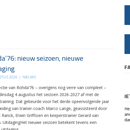
a’76: nieuw seizoen, nieuwe
aging
F
STUS 2026
|
NIEUWS
ectie van Rohda’76 – overigens nog verre van compleet –
 dinsdag 4 augustus het seizoen 2026-2027 af met de
I
 training. Dat gebeurde voor het derde opeenvolgende jaar
leiding van trainer-coach Marco Lange, geassisteerd door
He
an
s Ranck, Erwin Griffioen en keeperstrainer Gerard van
da
. UitdagingHet nieuwe seizoen betekent tevens een
 uitdaging….