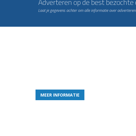
Adverteren op de best bezochte c
Laat je gegevens achter om alle informatie over advertere
Word nu lid van Rohda
en geniet iedere week van het leukste spelletje bi
MEER INFORMATIE