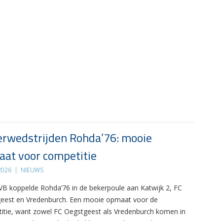
rwedstrijden Rohda’76: mooie
at voor competitie
 2026
|
NIEUWS
B koppelde Rohda’76 in de bekerpoule aan Katwijk 2, FC
eest en Vredenburch. Een mooie opmaat voor de
itie, want zowel FC Oegstgeest als Vredenburch komen in