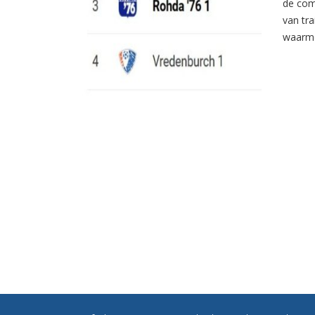
de com
van tr
waarme