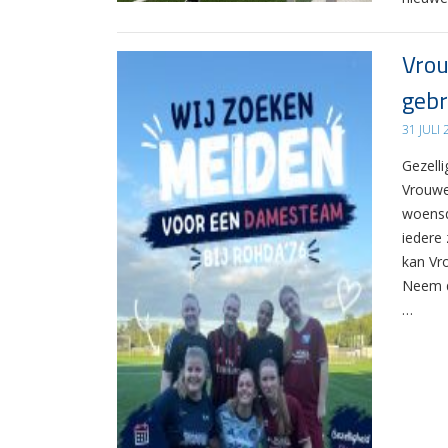
Vrou
gebr
31 JULI
Gezelli
Vrouwe
woensd
iedere 
kan Vr
Neem d
…