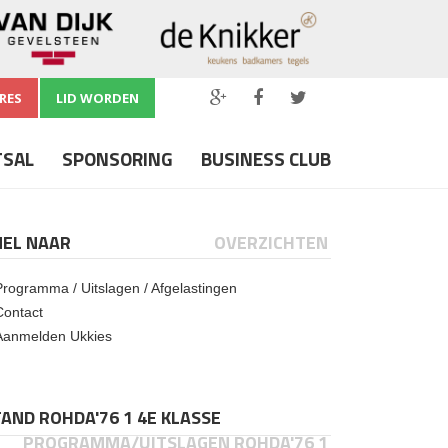
RES
LID WORDEN
TSAL
SPONSORING
BUSINESS CLUB
NEL NAAR
OVERZICHTEN
Programma / Uitslagen / Afgelastingen
Contact
Aanmelden Ukkies
AND ROHDA'76 1 4E KLASSE
PROGRAMMA/UITSLAGEN ROHDA'76 1