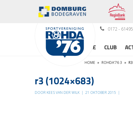
0172 - 6149
HOME
CLUB
AC
HOME
»
ROHDA’76 3
»
R3
r3 (1024×683)
DOOR KEES VAN DER WILK
|
21 OKTOBER 2015
|