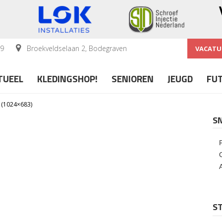
59
Broekveldselaan 2, Bodegraven
VACATU
TUEEL
KLEDINGSHOP!
SENIOREN
JEUGD
FU
 (1024×683)
S
ST