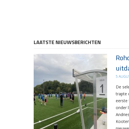
LAATSTE NIEUWSBERICHTEN
Rohd
uitd
5 AUGU
De sel
trapte
eerste
onder 
Andrie
Kooten
nieuwe