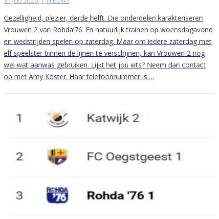
31 JULI 2026
|
NIEUWS
Gezelligheid, plezier, derde helft. Die onderdelen karakteriseren
Vrouwen 2 van Rohda’76. En natuurlijk trainen op woensdagavond
en wedstrijden spelen op zaterdag. Maar om iedere zaterdag met
elf speelster binnen de lijnen te verschijnen, kan Vrouwen 2 nog
wel wat aanwas gebruiken. Lijkt het jou iets? Neem dan contact
op met Amy Koster. Haar telefoonnummer is:…