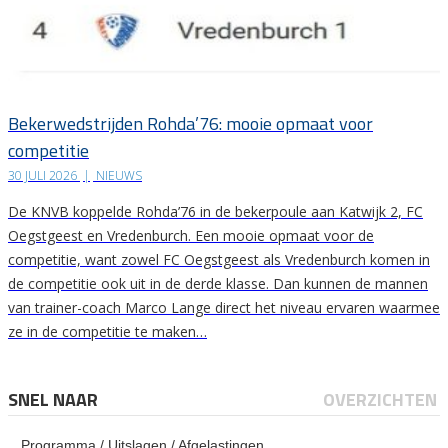
Bekerwedstrijden Rohda’76: mooie opmaat voor
competitie
30 JULI 2026
|
NIEUWS
De KNVB koppelde Rohda’76 in de bekerpoule aan Katwijk 2, FC
Oegstgeest en Vredenburch. Een mooie opmaat voor de
competitie, want zowel FC Oegstgeest als Vredenburch komen in
de competitie ook uit in de derde klasse. Dan kunnen de mannen
van trainer-coach Marco Lange direct het niveau ervaren waarmee
ze in de competitie te maken…
SNEL NAAR
OVERZICHTEN
Programma / Uitslagen / Afgelastingen