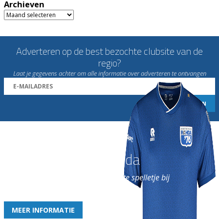
Archieven
Archieven
Adverteren op de best bezochte clubsite van de
regio?
Laat je gegevens achter om alle informatie over adverteren te ontvangen
Word nu lid van Rohda
en geniet iedere week van het leukste spelletje bij
de leukste club!
MEER INFORMATIE