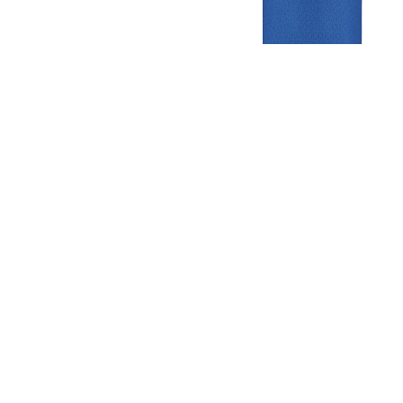
Gezellige zaterdagvereniging in Bodegraven. Het eerste elftal bij
de heren komt uit in de vierde klasse.
Club
Roosters
Overige
Algemene
Speeldagenkalender
Alcoholrichtlijn
informatie
Bardienst
In de media
Bestuur &
Schoonmaakrooster
Diverse
Commissies
kleedkamers
links