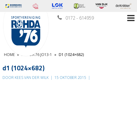
0172 - 614959
HOME
»
ROHDA’76 JO13-1
»
D1 (1024×682)
d1 (1024×682)
DOOR KEES VAN DER WILK
|
15 OKTOBER 2015
|