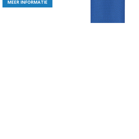
MEER INFORMATIE
Gezellige zaterdagvereniging in Bodegraven. Het eerste elftal bij
de heren komt uit in de vierde klasse.
Club
Roosters
Overige
Algemene
Speeldagenkalender
Alcoholrichtlijn
informatie
Bardienst
In de media
Bestuur &
Schoonmaakrooster
Diverse