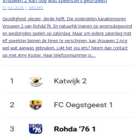
Vrouwen 2 kan nog wat speelsters gebruiken
31 JULI 2026
|
NIEUWS
Gezelligheid, plezier, derde helft. Die onderdelen karakteriseren
Vrouwen 2 van Rohda’76. En natuurlijk trainen op woensdagavond
en wedstrijden spelen op zaterdag. Maar om iedere zaterdag met
elf speelster binnen de lijnen te verschijnen, kan Vrouwen 2 nog
wel wat aanwas gebruiken. Lijkt het jou iets? Neem dan contact
op met Amy Koster. Haar telefoonnummer is:…