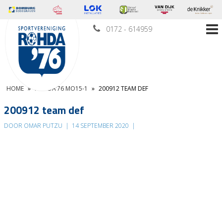
0172 - 614959
HOME
»
ROHDA’76 MO15-1
»
200912 TEAM DEF
200912 team def
DOOR OMAR PUTZU
|
14 SEPTEMBER 2020
|