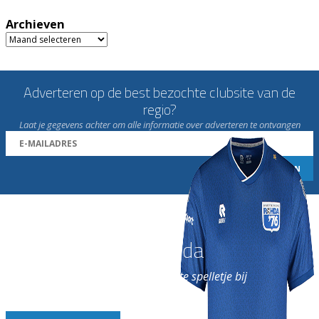
Archieven
Archieven
Adverteren op de best bezochte clubsite van de
regio?
Laat je gegevens achter om alle informatie over adverteren te ontvangen
Word nu lid van Rohda
en geniet iedere week van het leukste spelletje bij
de leukste club!