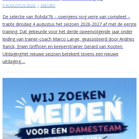
5 AUGUSTUS 2026
|
NIEUWS
De selectie van Rohda’76 – overigens nog verre van compleet –
trapte dinsdag 4 augustus het seizoen 2026-2027 af met de eerste
training. Dat gebeurde voor het derde opeenvolgende jaar onder
leiding van trainer-coach Marco Lange, geassisteerd door Andries
Ranck, Erwin Griffioen en keeperstrainer Gerard van Kooten.
UitdagingHet nieuwe seizoen betekent tevens een nieuwe
uitdaging….