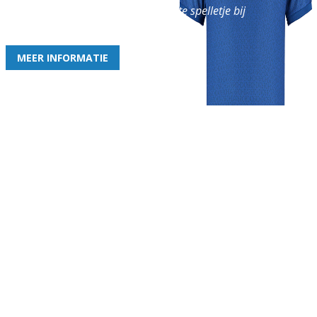
en geniet iedere week van het leukste spelletje bij
de leukste club!
MEER INFORMATIE
Gezellige zaterdagvereniging in Bodegraven. Het eerste elftal bij
de heren komt uit in de vierde klasse.
Club
Roosters
Overige