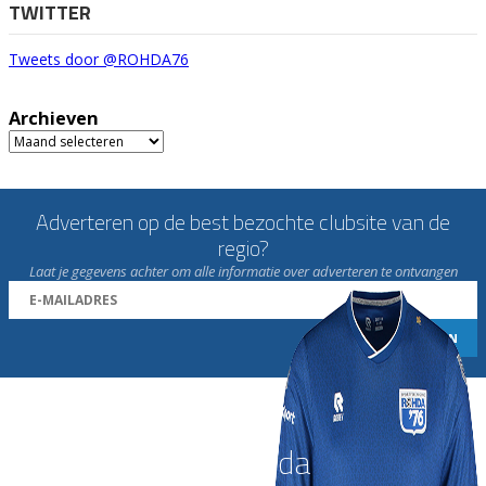
TWITTER
Tweets door @ROHDA76
Archieven
Archieven
Adverteren op de best bezochte clubsite van de
regio?
Laat je gegevens achter om alle informatie over adverteren te ontvangen
Word nu lid van Rohda