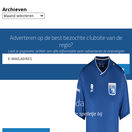
Archieven
Archieven
Adverteren op de best bezochte clubsite van de
regio?
Laat je gegevens achter om alle informatie over adverteren te ontvangen
Word nu lid van Rohda
en geniet iedere week van het leukste spelletje bij
de leukste club!