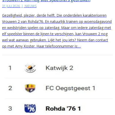
31 JULI 2026
|
NIEUWS
Gezelligheid, plezier, derde helft. Die onderdelen karakteriseren
Vrouwen 2 van Rohda’76. En natuurlijk trainen op woensdagavond
en wedstrijden spelen op zaterdag. Maar om iedere zaterdag met
elf speelster binnen de lijnen te verschijnen, kan Vrouwen 2 nog
wel wat aanwas gebruiken. Lijkt het jou iets? Neem dan contact
op met Amy Koster. Haar telefoonnummer is:…