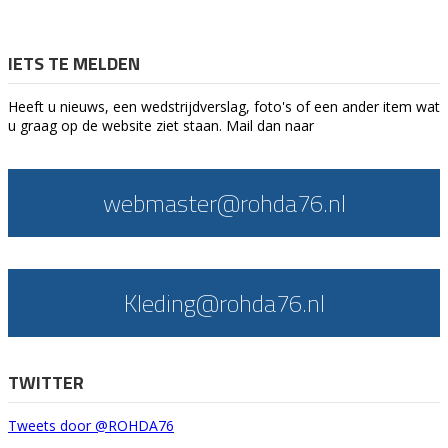
IETS TE MELDEN
Heeft u nieuws, een wedstrijdverslag, foto's of een ander item wat
u graag op de website ziet staan. Mail dan naar
webmaster@rohda76.nl
Kleding@rohda76.nl
TWITTER
Tweets door @ROHDA76