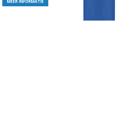
MEER INFORMATIE
Gezellige zaterdagvereniging in Bodegraven. Het eerste elftal bij
de heren komt uit in de vierde klasse.
Club
Roosters
Overige
Algemene
Speeldagenkalender
Alcoholrichtlijn
informatie
Bardienst
In de media
Bestuur &
Schoonmaakrooster
Diverse