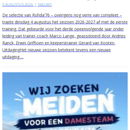
5 AUGUSTUS 2026
|
NIEUWS
De selectie van Rohda’76 – overigens nog verre van compleet –
trapte dinsdag 4 augustus het seizoen 2026-2027 af met de eerste
training. Dat gebeurde voor het derde opeenvolgende jaar onder
leiding van trainer-coach Marco Lange, geassisteerd door Andries
Ranck, Erwin Griffioen en keeperstrainer Gerard van Kooten.
UitdagingHet nieuwe seizoen betekent tevens een nieuwe
uitdaging….