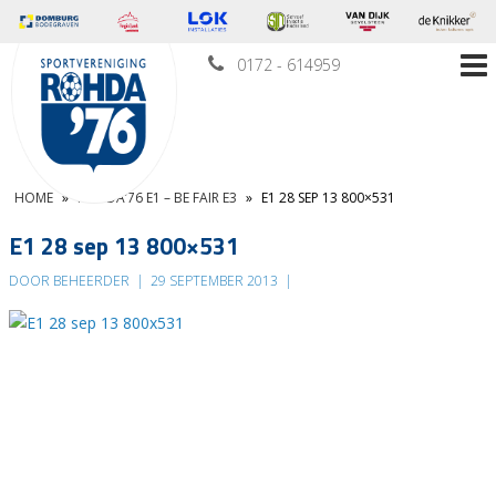
0172 - 614959
HOME
»
ROHDA’76 E1 – BE FAIR E3
»
E1 28 SEP 13 800×531
E1 28 sep 13 800×531
DOOR BEHEERDER
|
29 SEPTEMBER 2013
|