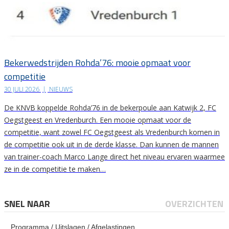
Bekerwedstrijden Rohda’76: mooie opmaat voor
competitie
30 JULI 2026
|
NIEUWS
De KNVB koppelde Rohda’76 in de bekerpoule aan Katwijk 2, FC
Oegstgeest en Vredenburch. Een mooie opmaat voor de
competitie, want zowel FC Oegstgeest als Vredenburch komen in
de competitie ook uit in de derde klasse. Dan kunnen de mannen
van trainer-coach Marco Lange direct het niveau ervaren waarmee
ze in de competitie te maken…
SNEL NAAR
OVERZICHTEN
Programma / Uitslagen / Afgelastingen