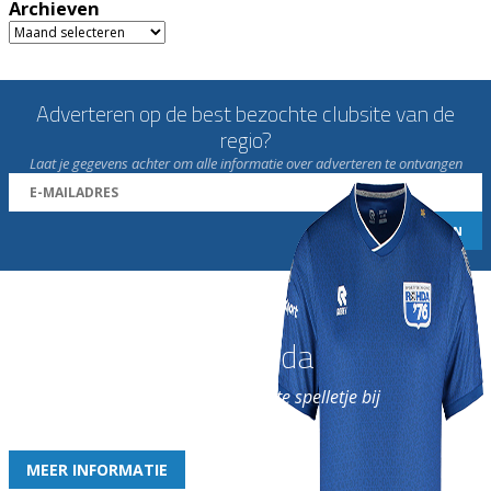
Archieven
Archieven
Adverteren op de best bezochte clubsite van de
regio?
Laat je gegevens achter om alle informatie over adverteren te ontvangen
Word nu lid van Rohda
en geniet iedere week van het leukste spelletje bij
de leukste club!
MEER INFORMATIE