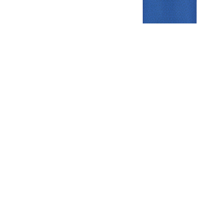
Gezellige zaterdagvereniging in Bodegraven. Het eerste elftal bij
de heren komt uit in de vierde klasse.
Club
Roosters
Overige
Algemene
Speeldagenkalender
Alcoholrichtlijn
informatie
Bardienst
In de media
Bestuur &
Schoonmaakrooster
Diverse
Commissies
kleedkamers
links