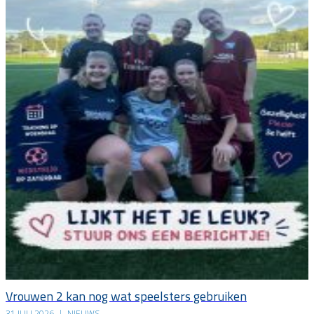
Vrouwen 2 kan nog wat speelsters gebruiken
31 JULI 2026
|
NIEUWS