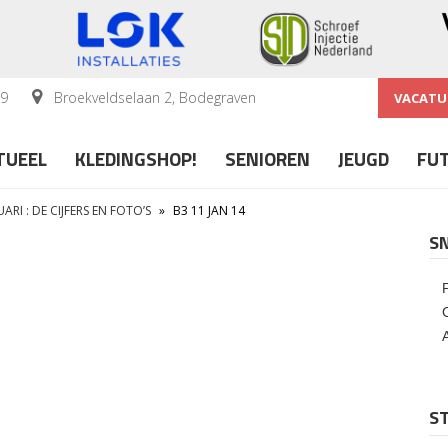
59
Broekveldselaan 2, Bodegraven
VACATU
TUEEL
KLEDINGSHOP!
SENIOREN
JEUGD
FU
RI : DE CIJFERS EN FOTO’S
»
B3 11 JAN 14
S
ST