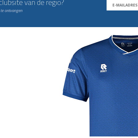
lubsite van de regio?
n te ontvangen
j de leukste club!