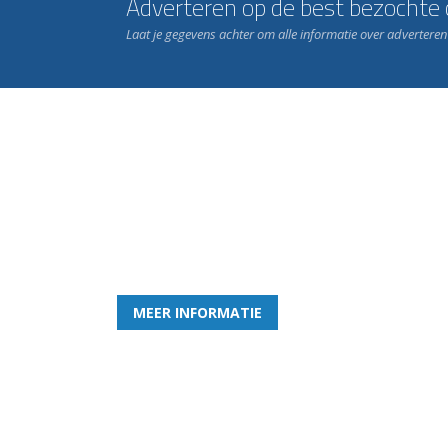
Adverteren op de best bezochte c
Laat je gegevens achter om alle informatie over advertere
Word nu lid van Rohda
en geniet iedere week van het leukste spelletje bi
MEER INFORMATIE