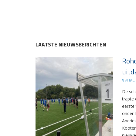
LAATSTE NIEUWSBERICHTEN
Rohd
uitd
5 AUGU
De sel
trapte
eerste
onder 
Andrie
Kooten
nieuwe