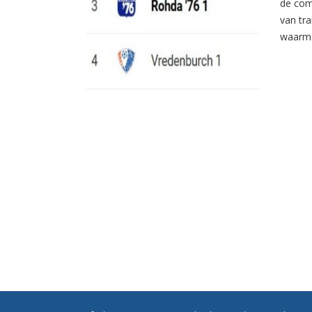
de com
van tr
waarme