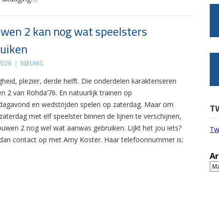
wen 2 kan nog wat speelsters
uiken
 2026
|
NIEUWS
gheid, plezier, derde helft. Die onderdelen karakteriseren
n 2 van Rohda’76. En natuurlijk trainen op
agavond en wedstrijden spelen op zaterdag. Maar om
T
zaterdag met elf speelster binnen de lijnen te verschijnen,
ouwen 2 nog wel wat aanwas gebruiken. Lijkt het jou iets?
Tw
an contact op met Amy Koster. Haar telefoonnummer is:
Ar
Ar