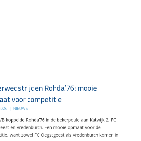
rwedstrijden Rohda’76: mooie
at voor competitie
 2026
|
NIEUWS
B koppelde Rohda’76 in de bekerpoule aan Katwijk 2, FC
eest en Vredenburch. Een mooie opmaat voor de
itie, want zowel FC Oegstgeest als Vredenburch komen in