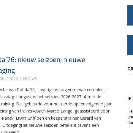
a’76: nieuw seizoen, nieuwe
aging
F
STUS 2026
|
NIEUWS
ectie van Rohda’76 – overigens nog verre van compleet –
 dinsdag 4 augustus het seizoen 2026-2027 af met de
I
 training. Dat gebeurde voor het derde opeenvolgende jaar
leiding van trainer-coach Marco Lange, geassisteerd door
He
an
s Ranck, Erwin Griffioen en keeperstrainer Gerard van
da
. UitdagingHet nieuwe seizoen betekent tevens een
 uitdaging….