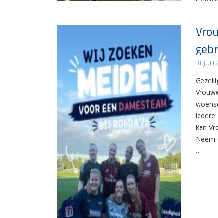
Vrou
gebr
31 JULI
Gezelli
Vrouwe
woensd
iedere 
kan Vr
Neem d
…