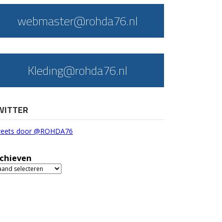
webmaster@rohda76.nl
Kleding@rohda76.nl
WITTER
eets door @ROHDA76
chieven
chieven