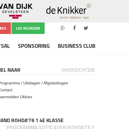
RES
LID WORDEN
TSAL
SPONSORING
BUSINESS CLUB
NEL NAAR
OVERZICHTEN
Programma / Uitslagen / Afgelastingen
Contact
Aanmelden Ukkies
AND ROHDA'76 1 4E KLASSE
PROGRAMMA/UITSLAGEN ROHDA'76 1