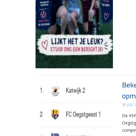
Beke
opma
30 JULI
De KNV
Oegstg
compet