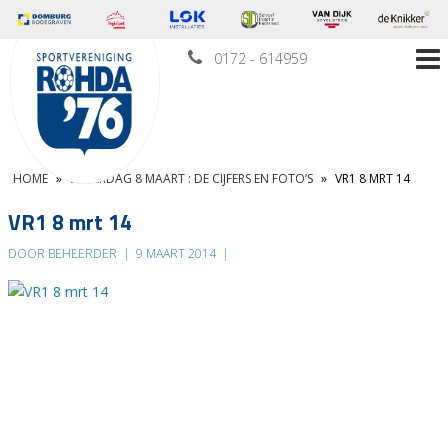
0172 - 614959
HOME
»
ZATERDAG 8 MAART : DE CIJFERS EN FOTO’S
»
VR1 8 MRT 14
VR1 8 mrt 14
DOOR BEHEERDER
|
9 MAART 2014
|