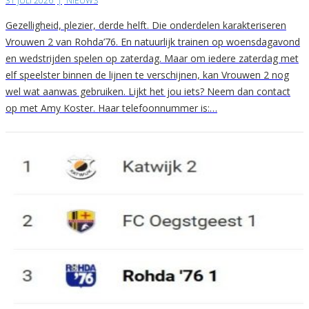
31 JULI 2026
|
NIEUWS
Gezelligheid, plezier, derde helft. Die onderdelen karakteriseren
Vrouwen 2 van Rohda’76. En natuurlijk trainen op woensdagavond
en wedstrijden spelen op zaterdag. Maar om iedere zaterdag met
elf speelster binnen de lijnen te verschijnen, kan Vrouwen 2 nog
wel wat aanwas gebruiken. Lijkt het jou iets? Neem dan contact
op met Amy Koster. Haar telefoonnummer is:…