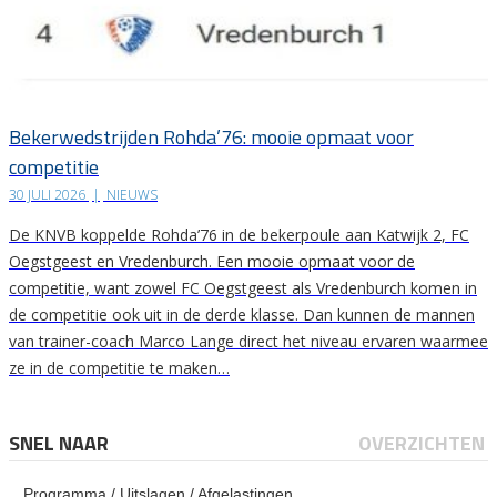
Bekerwedstrijden Rohda’76: mooie opmaat voor
competitie
30 JULI 2026
|
NIEUWS
De KNVB koppelde Rohda’76 in de bekerpoule aan Katwijk 2, FC
Oegstgeest en Vredenburch. Een mooie opmaat voor de
competitie, want zowel FC Oegstgeest als Vredenburch komen in
de competitie ook uit in de derde klasse. Dan kunnen de mannen
van trainer-coach Marco Lange direct het niveau ervaren waarmee
ze in de competitie te maken…
SNEL NAAR
OVERZICHTEN
Programma / Uitslagen / Afgelastingen