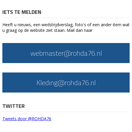
IETS TE MELDEN
Heeft u nieuws, een wedstrijdverslag, foto's of een ander item wat
u graag op de website ziet staan. Mail dan naar
webmaster@rohda76.nl
Kleding@rohda76.nl
TWITTER
Tweets door @ROHDA76