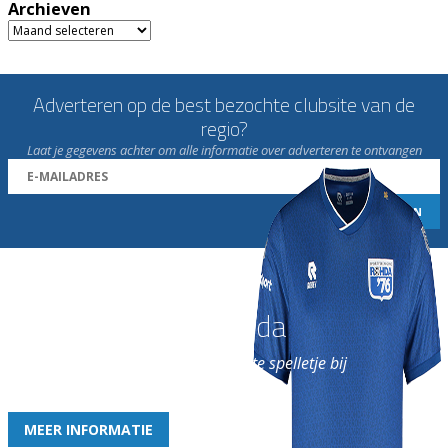
Archieven
Archieven
Adverteren op de best bezochte clubsite van de
regio?
Laat je gegevens achter om alle informatie over adverteren te ontvangen
Word nu lid van Rohda
en geniet iedere week van het leukste spelletje bij
de leukste club!
MEER INFORMATIE