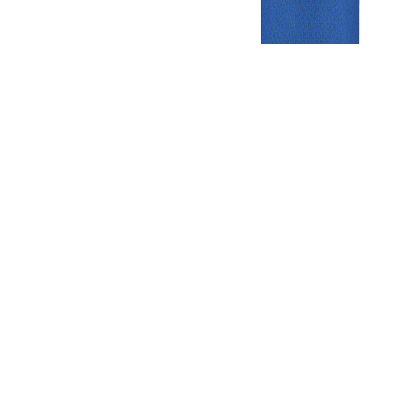
Gezellige zaterdagvereniging in Bodegraven. Het eerste elftal bij
de heren komt uit in de vierde klasse.
Club
Roosters
Overige
Algemene
Speeldagenkalender
Alcoholrichtlijn
informatie
Bardienst
In de media
Bestuur &
Schoonmaakrooster
Diverse
Commissies
kleedkamers
links