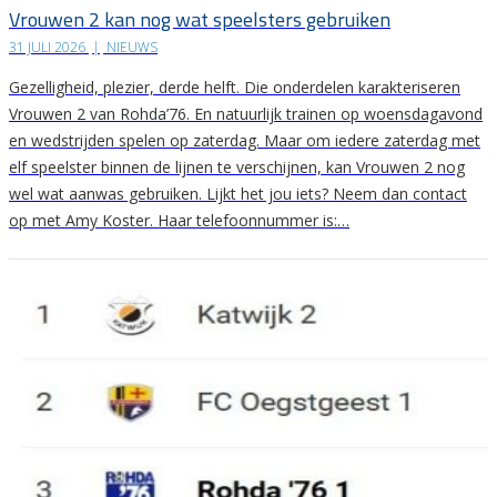
Vrouwen 2 kan nog wat speelsters gebruiken
31 JULI 2026
|
NIEUWS
Gezelligheid, plezier, derde helft. Die onderdelen karakteriseren
Vrouwen 2 van Rohda’76. En natuurlijk trainen op woensdagavond
en wedstrijden spelen op zaterdag. Maar om iedere zaterdag met
elf speelster binnen de lijnen te verschijnen, kan Vrouwen 2 nog
wel wat aanwas gebruiken. Lijkt het jou iets? Neem dan contact
op met Amy Koster. Haar telefoonnummer is:…