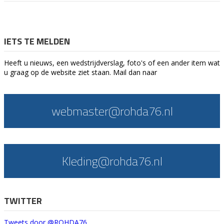
IETS TE MELDEN
Heeft u nieuws, een wedstrijdverslag, foto's of een ander item wat
u graag op de website ziet staan. Mail dan naar
webmaster@rohda76.nl
Kleding@rohda76.nl
TWITTER
Tweets door @ROHDA76