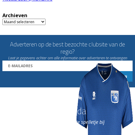
Archieven
Archieven
Adverteren op de best bezochte clubsite van de
regio?
Laat je gegevens achter om alle informatie over adverteren te ontvangen
Word nu lid van Rohda
en geniet iedere week van het leukste spelletje bij
de leukste club!