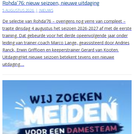
Rohda’76: nieuw seizoen, nieuwe uitdaging
5 AUGUSTUS 2026
|
NIEUWS
De selectie van Rohda’76 – overigens nog verre van compleet –
trapte dinsdag 4 augustus het seizoen 2026-2027 af met de eerste
training. Dat gebeurde voor het derde opeenvolgende jaar onder
leiding van trainer-coach Marco Lange, geassisteerd door Andries
Ranck, Erwin Griffioen en keeperstrainer Gerard van Kooten.
UitdagingHet nieuwe seizoen betekent tevens een nieuwe
uitdaging….