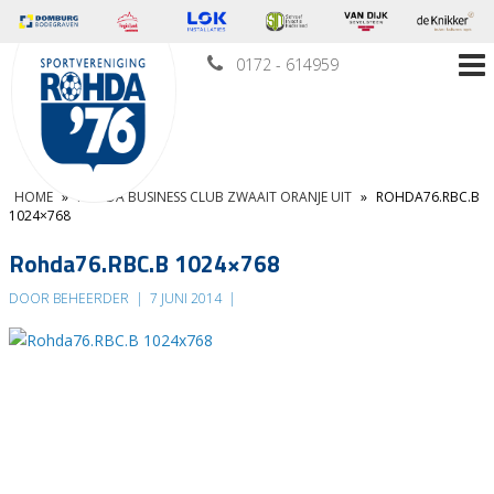
0172 - 614959
HOME
»
ROHDA BUSINESS CLUB ZWAAIT ORANJE UIT
»
ROHDA76.RBC.B
1024×768
Rohda76.RBC.B 1024×768
DOOR BEHEERDER
|
7 JUNI 2014
|