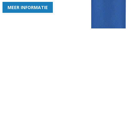
MEER INFORMATIE
Gezellige zaterdagvereniging in Bodegraven. Het eerste elftal bij
de heren komt uit in de vierde klasse.
Club
Roosters
Overige
Algemene
Speeldagenkalender
Alcoholrichtlijn
informatie
Bardienst
In de media