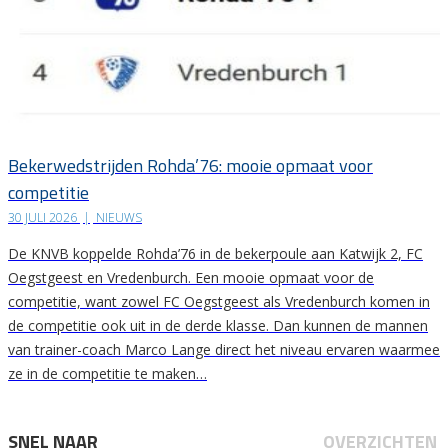
Bekerwedstrijden Rohda’76: mooie opmaat voor
competitie
30 JULI 2026
|
NIEUWS
De KNVB koppelde Rohda’76 in de bekerpoule aan Katwijk 2, FC
Oegstgeest en Vredenburch. Een mooie opmaat voor de
competitie, want zowel FC Oegstgeest als Vredenburch komen in
de competitie ook uit in de derde klasse. Dan kunnen de mannen
van trainer-coach Marco Lange direct het niveau ervaren waarmee
ze in de competitie te maken…
SNEL NAAR
OVERZICHTEN