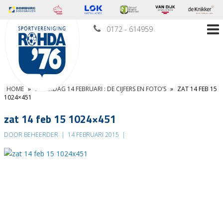
0172 - 614959
HOME
»
ZATERDAG 14 FEBRUARI : DE CIJFERS EN FOTO’S
»
ZAT 14 FEB 15
1024×451
zat 14 feb 15 1024×451
DOOR BEHEERDER
|
14 FEBRUARI 2015
|