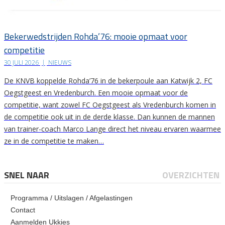
Bekerwedstrijden Rohda’76: mooie opmaat voor
competitie
30 JULI 2026
|
NIEUWS
De KNVB koppelde Rohda’76 in de bekerpoule aan Katwijk 2, FC
Oegstgeest en Vredenburch. Een mooie opmaat voor de
competitie, want zowel FC Oegstgeest als Vredenburch komen in
de competitie ook uit in de derde klasse. Dan kunnen de mannen
van trainer-coach Marco Lange direct het niveau ervaren waarmee
ze in de competitie te maken…
SNEL NAAR
OVERZICHTEN
Programma / Uitslagen / Afgelastingen
Contact
Aanmelden Ukkies