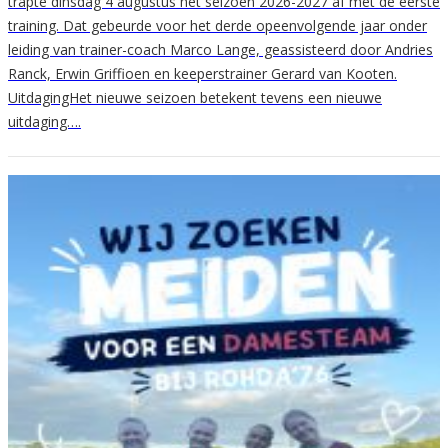
trapte dinsdag 4 augustus het seizoen 2026-2027 af met de eerste
training. Dat gebeurde voor het derde opeenvolgende jaar onder
leiding van trainer-coach Marco Lange, geassisteerd door Andries
Ranck, Erwin Griffioen en keeperstrainer Gerard van Kooten.
UitdagingHet nieuwe seizoen betekent tevens een nieuwe
uitdaging….