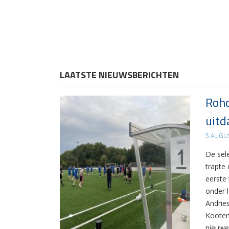
LAATSTE NIEUWSBERICHTEN
Rohd
uitd
5 AUGU
De sel
trapte
eerste
onder 
Andrie
Kooten
nieuwe