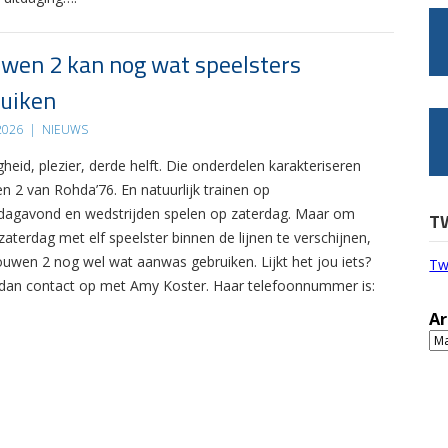
wen 2 kan nog wat speelsters
uiken
 2026
|
NIEUWS
gheid, plezier, derde helft. Die onderdelen karakteriseren
n 2 van Rohda’76. En natuurlijk trainen op
agavond en wedstrijden spelen op zaterdag. Maar om
T
zaterdag met elf speelster binnen de lijnen te verschijnen,
ouwen 2 nog wel wat aanwas gebruiken. Lijkt het jou iets?
Tw
an contact op met Amy Koster. Haar telefoonnummer is:
Ar
Ar