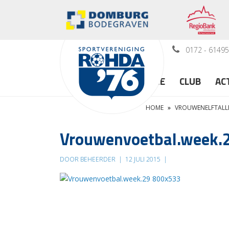
0172 - 6149
HOME
CLUB
AC
HOME
»
VROUWENELFTALL
Vrouwenvoetbal.week.
DOOR BEHEERDER
|
12 JULI 2015
|