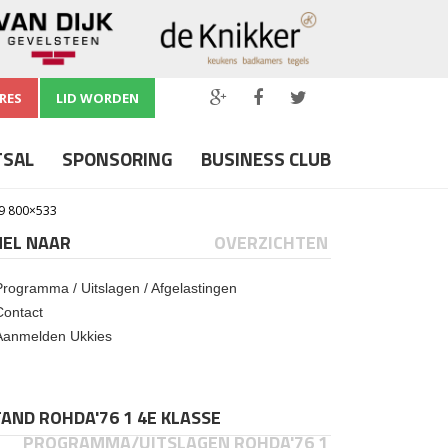
RES
LID WORDEN
TSAL
SPONSORING
BUSINESS CLUB
9 800×533
NEL NAAR
OVERZICHTEN
Programma / Uitslagen / Afgelastingen
Contact
Aanmelden Ukkies
AND ROHDA'76 1 4E KLASSE
PROGRAMMA/UITSLAGEN ROHDA'76 1