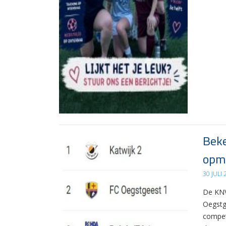
Beke
opma
30 JULI
De KNV
Oegstg
compet