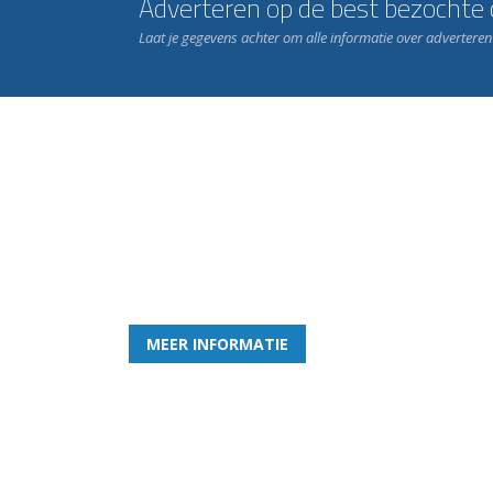
Adverteren op de best bezochte c
Laat je gegevens achter om alle informatie over advertere
Word nu lid van Rohda
en geniet iedere week van het leukste spelletje bi
MEER INFORMATIE