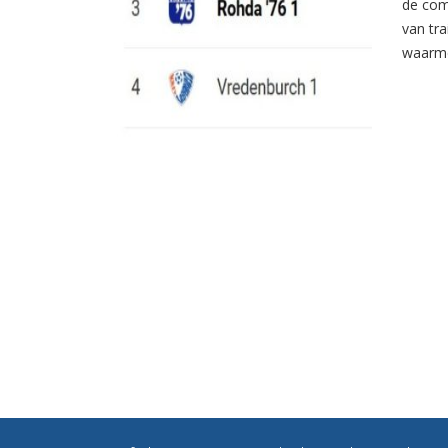
de com
van tr
waarme