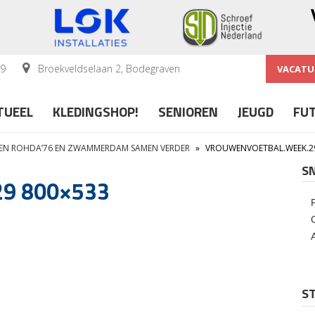
59
Broekveldselaan 2, Bodegraven
VACATU
TUEEL
KLEDINGSHOP!
SENIOREN
JEUGD
FU
EN ROHDA’76 EN ZWAMMERDAM SAMEN VERDER
»
VROUWENVOETBAL.WEEK.2
S
29 800×533
ST