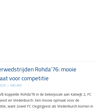
rwedstrijden Rohda’76: mooie
at voor competitie
 2026
|
NIEUWS
B koppelde Rohda’76 in de bekerpoule aan Katwijk 2, FC
eest en Vredenburch. Een mooie opmaat voor de
itie, want zowel FC Oegstgeest als Vredenburch komen in