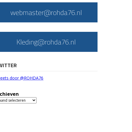
webmaster@rohda76.nl
Kleding@rohda76.nl
WITTER
eets door @ROHDA76
chieven
chieven