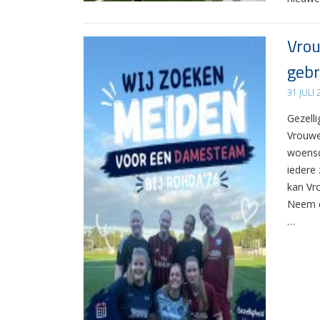
Vrou
gebr
31 JULI
Gezelli
Vrouwe
woensd
iedere 
kan Vr
Neem d
…