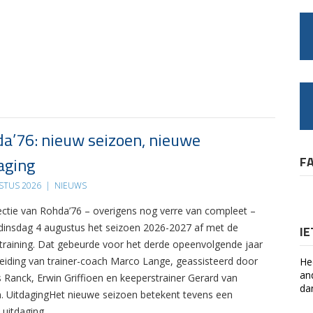
a’76: nieuw seizoen, nieuwe
aging
F
STUS 2026
|
NIEUWS
ectie van Rohda’76 – overigens nog verre van compleet –
 dinsdag 4 augustus het seizoen 2026-2027 af met de
I
 training. Dat gebeurde voor het derde opeenvolgende jaar
leiding van trainer-coach Marco Lange, geassisteerd door
He
an
s Ranck, Erwin Griffioen en keeperstrainer Gerard van
da
. UitdagingHet nieuwe seizoen betekent tevens een
 uitdaging….