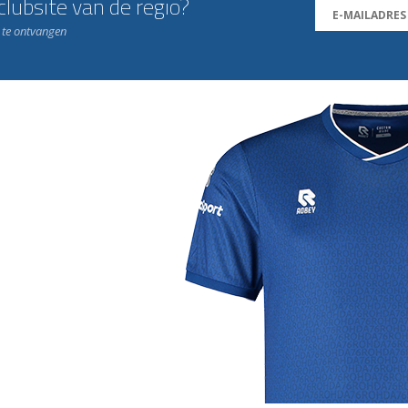
lubsite van de regio?
n te ontvangen
j de leukste club!