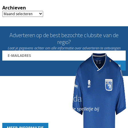
Archieven
Archieven
Adverteren op de best bezochte clubsite van de
regio?
Laat je gegevens achter om alle informatie over adverteren te ontvangen
Word nu lid van Rohda
en geniet iedere week van het leukste spelletje bij
de leukste club!
MEER INFORMATIE