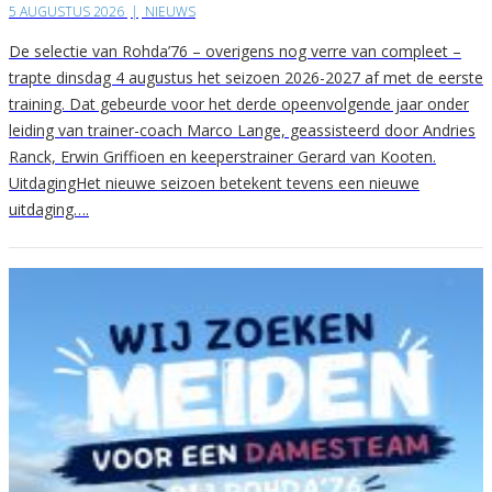
5 AUGUSTUS 2026
|
NIEUWS
De selectie van Rohda’76 – overigens nog verre van compleet –
trapte dinsdag 4 augustus het seizoen 2026-2027 af met de eerste
training. Dat gebeurde voor het derde opeenvolgende jaar onder
leiding van trainer-coach Marco Lange, geassisteerd door Andries
Ranck, Erwin Griffioen en keeperstrainer Gerard van Kooten.
UitdagingHet nieuwe seizoen betekent tevens een nieuwe
uitdaging….