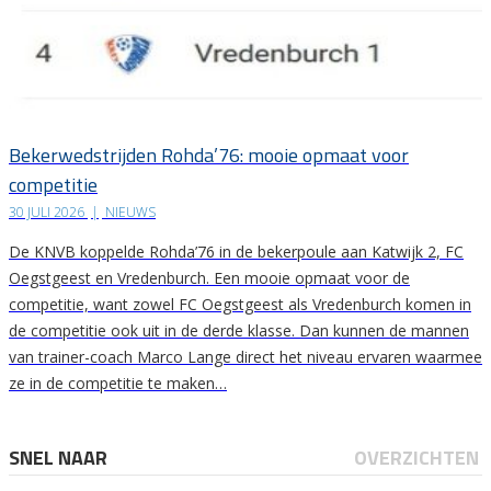
Bekerwedstrijden Rohda’76: mooie opmaat voor
competitie
30 JULI 2026
|
NIEUWS
De KNVB koppelde Rohda’76 in de bekerpoule aan Katwijk 2, FC
Oegstgeest en Vredenburch. Een mooie opmaat voor de
competitie, want zowel FC Oegstgeest als Vredenburch komen in
de competitie ook uit in de derde klasse. Dan kunnen de mannen
van trainer-coach Marco Lange direct het niveau ervaren waarmee
ze in de competitie te maken…
SNEL NAAR
OVERZICHTEN