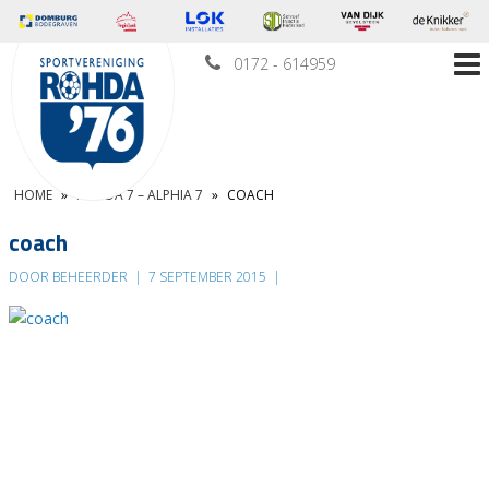
0172 - 614959
HOME
»
ROHDA 7 – ALPHIA 7
»
COACH
coach
DOOR BEHEERDER
|
7 SEPTEMBER 2015
|