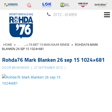
0172 - 614959
HOME
»
ROHDA’76 MET 10 MAN NAAR REMISE
»
ROHDA76 MARK
BLANKEN 26 SEP 15 1024×681
Rohda76 Mark Blanken 26 sep 15 1024×681
DOOR BEHEERDER
|
27 SEPTEMBER 2015
|