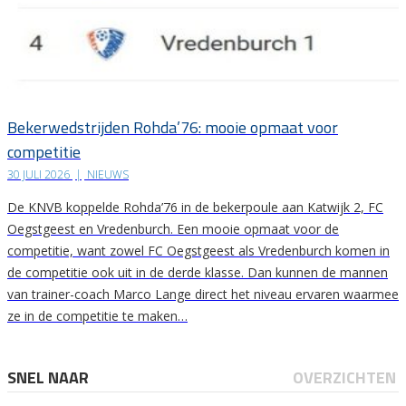
Bekerwedstrijden Rohda’76: mooie opmaat voor
competitie
30 JULI 2026
|
NIEUWS
De KNVB koppelde Rohda’76 in de bekerpoule aan Katwijk 2, FC
Oegstgeest en Vredenburch. Een mooie opmaat voor de
competitie, want zowel FC Oegstgeest als Vredenburch komen in
de competitie ook uit in de derde klasse. Dan kunnen de mannen
van trainer-coach Marco Lange direct het niveau ervaren waarmee
ze in de competitie te maken…
SNEL NAAR
OVERZICHTEN