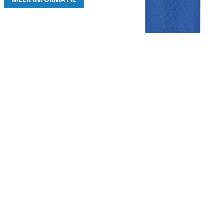
Gezellige zaterdagvereniging in Bodegraven. Het eerste elftal bij
de heren komt uit in de vierde klasse.
Club
Roosters
Overige
Algemene
Speeldagenkalender
Alcoholrichtlijn
informatie
Bardienst
In de media
Bestuur &
Schoonmaakrooster
Diverse