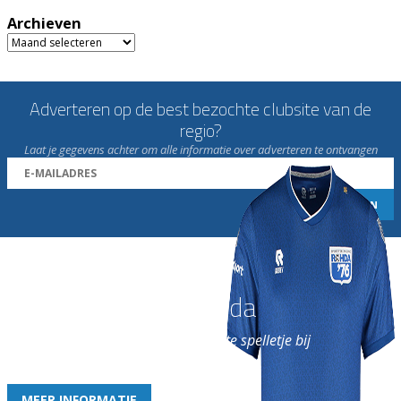
Archieven
Archieven
Adverteren op de best bezochte clubsite van de
regio?
Laat je gegevens achter om alle informatie over adverteren te ontvangen
Word nu lid van Rohda
en geniet iedere week van het leukste spelletje bij
de leukste club!
MEER INFORMATIE