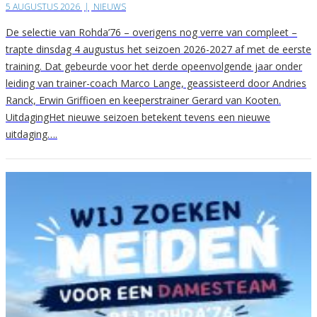
5 AUGUSTUS 2026
|
NIEUWS
De selectie van Rohda’76 – overigens nog verre van compleet –
trapte dinsdag 4 augustus het seizoen 2026-2027 af met de eerste
training. Dat gebeurde voor het derde opeenvolgende jaar onder
leiding van trainer-coach Marco Lange, geassisteerd door Andries
Ranck, Erwin Griffioen en keeperstrainer Gerard van Kooten.
UitdagingHet nieuwe seizoen betekent tevens een nieuwe
uitdaging….