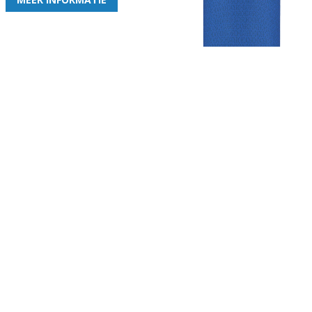
Gezellige zaterdagvereniging in Bodegraven. Het eerste elftal bij
de heren komt uit in de vierde klasse.
Club
Roosters
Overige
Algemene
Speeldagenkalender
Alcoholrichtlijn
informatie
Bardienst
In de media
Bestuur &
Schoonmaakrooster
Diverse