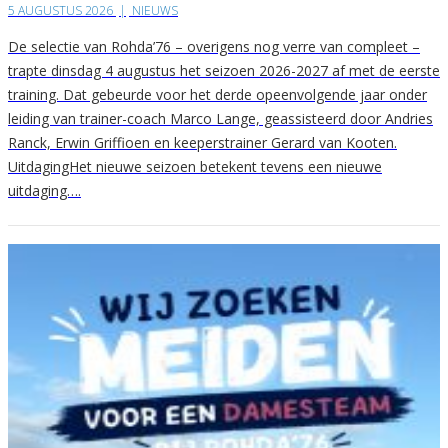
5 AUGUSTUS 2026
|
NIEUWS
De selectie van Rohda’76 – overigens nog verre van compleet –
trapte dinsdag 4 augustus het seizoen 2026-2027 af met de eerste
training. Dat gebeurde voor het derde opeenvolgende jaar onder
leiding van trainer-coach Marco Lange, geassisteerd door Andries
Ranck, Erwin Griffioen en keeperstrainer Gerard van Kooten.
UitdagingHet nieuwe seizoen betekent tevens een nieuwe
uitdaging….