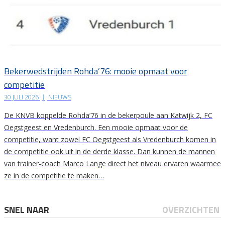
Bekerwedstrijden Rohda’76: mooie opmaat voor
competitie
30 JULI 2026
|
NIEUWS
De KNVB koppelde Rohda’76 in de bekerpoule aan Katwijk 2, FC
Oegstgeest en Vredenburch. Een mooie opmaat voor de
competitie, want zowel FC Oegstgeest als Vredenburch komen in
de competitie ook uit in de derde klasse. Dan kunnen de mannen
van trainer-coach Marco Lange direct het niveau ervaren waarmee
ze in de competitie te maken…
SNEL NAAR
OVERZICHTEN