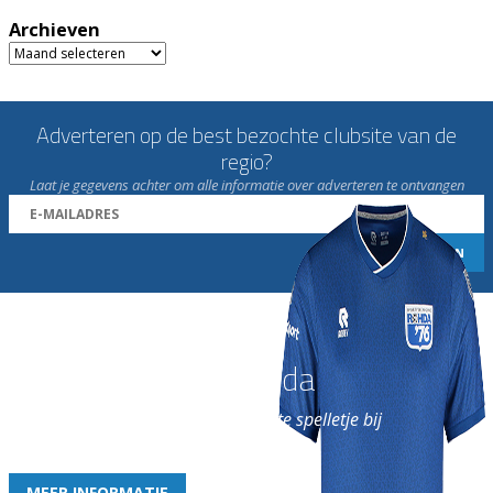
Archieven
Archieven
Adverteren op de best bezochte clubsite van de
regio?
Laat je gegevens achter om alle informatie over adverteren te ontvangen
Word nu lid van Rohda
en geniet iedere week van het leukste spelletje bij
de leukste club!
MEER INFORMATIE