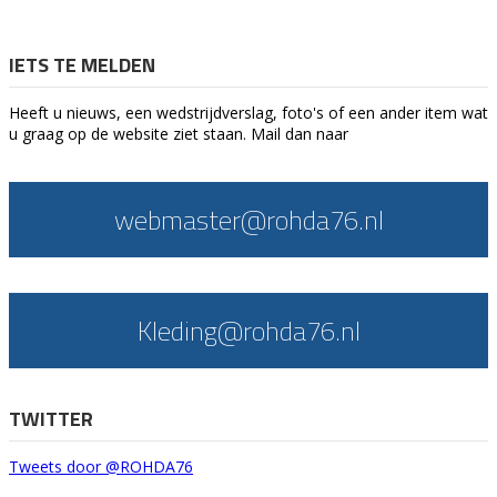
IETS TE MELDEN
Heeft u nieuws, een wedstrijdverslag, foto's of een ander item wat
u graag op de website ziet staan. Mail dan naar
webmaster@rohda76.nl
Kleding@rohda76.nl
TWITTER
Tweets door @ROHDA76