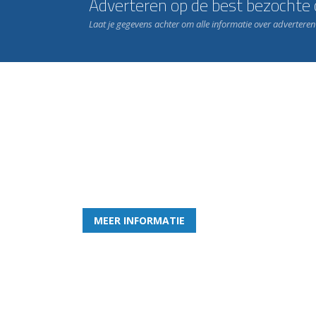
Adverteren op de best bezochte c
Laat je gegevens achter om alle informatie over advertere
Word nu lid van Rohda
en geniet iedere week van het leukste spelletje bi
MEER INFORMATIE