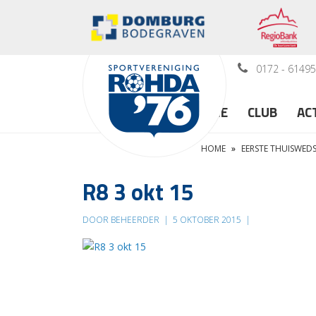
0172 - 6149
HOME
CLUB
AC
HOME
»
EERSTE THUISWED
R8 3 okt 15
DOOR BEHEERDER
|
5 OKTOBER 2015
|