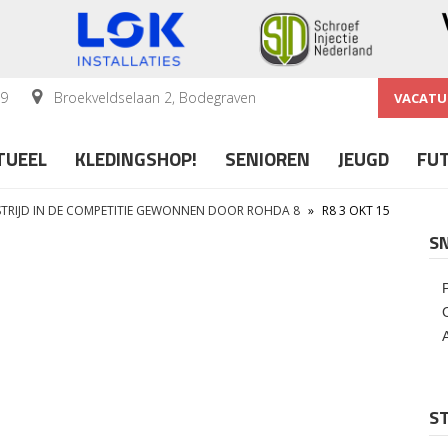
59
Broekveldselaan 2, Bodegraven
VACATU
TUEEL
KLEDINGSHOP!
SENIOREN
JEUGD
FU
STRIJD IN DE COMPETITIE GEWONNEN DOOR ROHDA 8
»
R8 3 OKT 15
S
ST