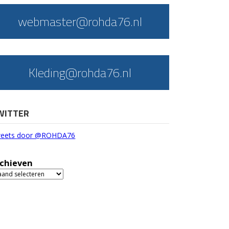
webmaster@rohda76.nl
Kleding@rohda76.nl
WITTER
eets door @ROHDA76
chieven
chieven