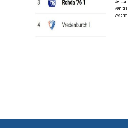
de com
van tr
waarme