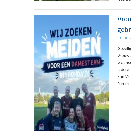
Vrou
gebr
31 JULI
Gezelli
Vrouwe
woensd
iedere 
kan Vr
Neem d
…