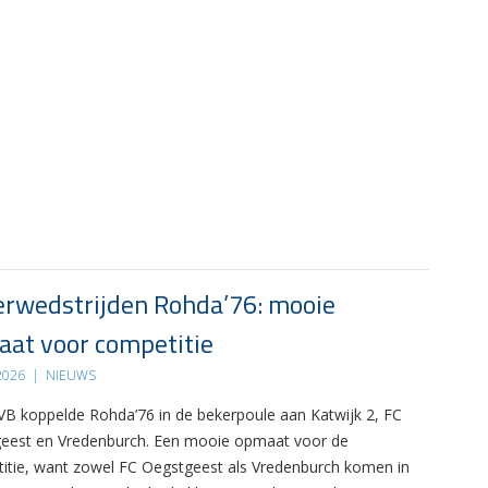
rwedstrijden Rohda’76: mooie
at voor competitie
 2026
|
NIEUWS
B koppelde Rohda’76 in de bekerpoule aan Katwijk 2, FC
eest en Vredenburch. Een mooie opmaat voor de
itie, want zowel FC Oegstgeest als Vredenburch komen in