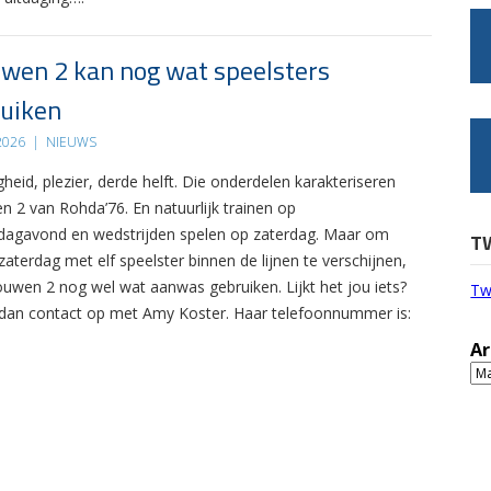
wen 2 kan nog wat speelsters
uiken
 2026
|
NIEUWS
gheid, plezier, derde helft. Die onderdelen karakteriseren
n 2 van Rohda’76. En natuurlijk trainen op
agavond en wedstrijden spelen op zaterdag. Maar om
T
zaterdag met elf speelster binnen de lijnen te verschijnen,
ouwen 2 nog wel wat aanwas gebruiken. Lijkt het jou iets?
Tw
an contact op met Amy Koster. Haar telefoonnummer is:
Ar
Ar