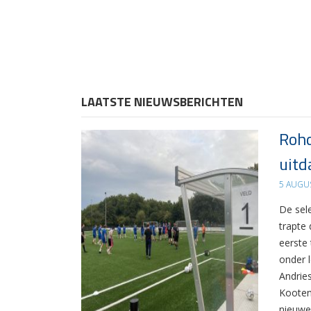
LAATSTE NIEUWSBERICHTEN
Rohd
uitd
5 AUGU
De sel
trapte
eerste
onder 
Andrie
Kooten
nieuwe