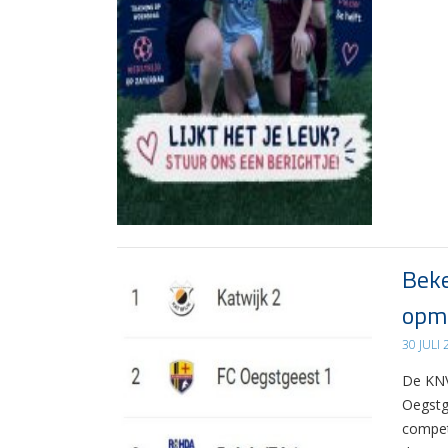
Beke
opma
30 JULI
De KNV
Oegstg
compet