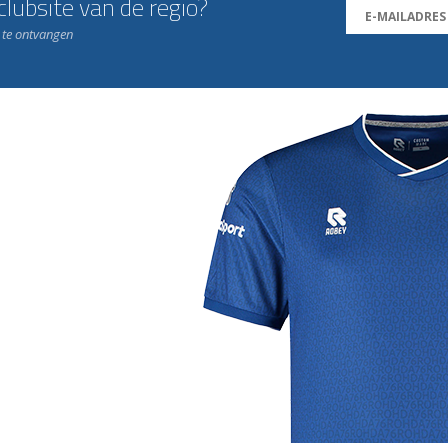
lubsite van de regio?
n te ontvangen
j de leukste club!