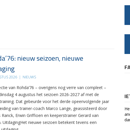
a’76: nieuw seizoen, nieuwe
aging
F
STUS 2026
|
NIEUWS
ectie van Rohda’76 – overigens nog verre van compleet –
 dinsdag 4 augustus het seizoen 2026-2027 af met de
I
 training. Dat gebeurde voor het derde opeenvolgende jaar
leiding van trainer-coach Marco Lange, geassisteerd door
He
an
s Ranck, Erwin Griffioen en keeperstrainer Gerard van
da
. UitdagingHet nieuwe seizoen betekent tevens een
 uitdaging….