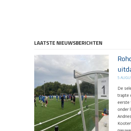
LAATSTE NIEUWSBERICHTEN
Rohd
uitd
5 AUGU
De sel
trapte
eerste
onder 
Andrie
Kooten
nieuwe