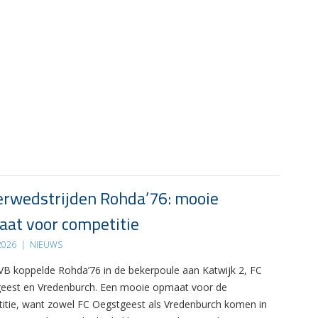
rwedstrijden Rohda’76: mooie
at voor competitie
 2026
|
NIEUWS
B koppelde Rohda’76 in de bekerpoule aan Katwijk 2, FC
eest en Vredenburch. Een mooie opmaat voor de
itie, want zowel FC Oegstgeest als Vredenburch komen in