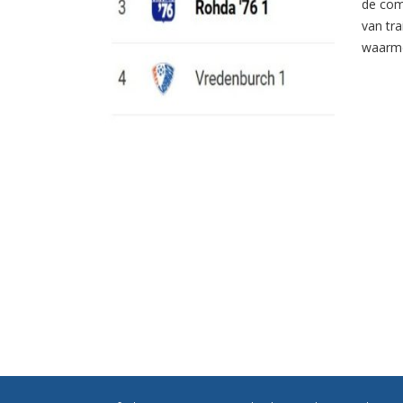
de com
van tr
waarme