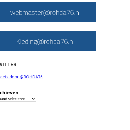
webmaster@rohda76.nl
Kleding@rohda76.nl
WITTER
eets door @ROHDA76
chieven
chieven