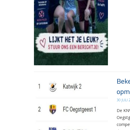
Beke
opma
30 JULI
De KNV
Oegstg
compet