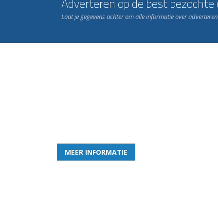
Adverteren op de best bezochte c
Laat je gegevens achter om alle informatie over advertere
Word nu lid van Rohda
en geniet iedere week van het leukste spelletje bi
MEER INFORMATIE