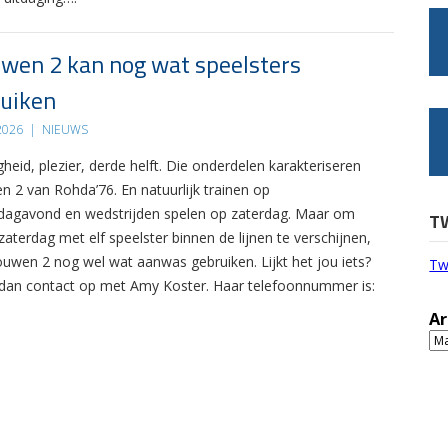
wen 2 kan nog wat speelsters
uiken
 2026
|
NIEUWS
gheid, plezier, derde helft. Die onderdelen karakteriseren
n 2 van Rohda’76. En natuurlijk trainen op
agavond en wedstrijden spelen op zaterdag. Maar om
T
zaterdag met elf speelster binnen de lijnen te verschijnen,
ouwen 2 nog wel wat aanwas gebruiken. Lijkt het jou iets?
Tw
an contact op met Amy Koster. Haar telefoonnummer is:
Ar
Ar