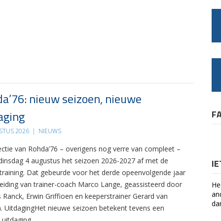
a’76: nieuw seizoen, nieuwe
aging
F
STUS 2026
|
NIEUWS
ectie van Rohda’76 – overigens nog verre van compleet –
 dinsdag 4 augustus het seizoen 2026-2027 af met de
I
 training. Dat gebeurde voor het derde opeenvolgende jaar
leiding van trainer-coach Marco Lange, geassisteerd door
He
an
s Ranck, Erwin Griffioen en keeperstrainer Gerard van
da
. UitdagingHet nieuwe seizoen betekent tevens een
 uitdaging….