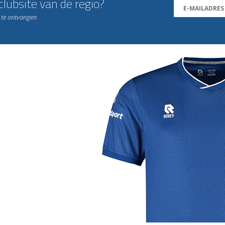
lubsite van de regio?
n te ontvangen
j de leukste club!