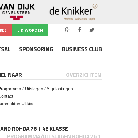
RES
LID WORDEN
TSAL
SPONSORING
BUSINESS CLUB
NEL NAAR
OVERZICHTEN
Programma / Uitslagen / Afgelastingen
Contact
Aanmelden Ukkies
AND ROHDA'76 1 4E KLASSE
PROGRAMMA/UITSLAGEN ROHDA'76 1