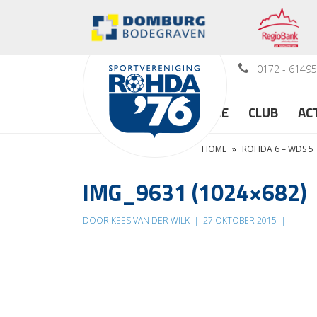
0172 - 6149
HOME
CLUB
AC
HOME
»
ROHDA 6 – WDS 5
IMG_9631 (1024×682)
DOOR KEES VAN DER WILK
|
27 OKTOBER 2015
|