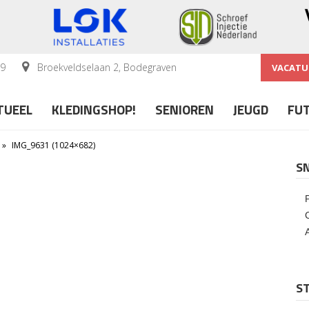
59
Broekveldselaan 2, Bodegraven
VACATU
TUEEL
KLEDINGSHOP!
SENIOREN
JEUGD
FU
»
IMG_9631 (1024×682)
S
ST