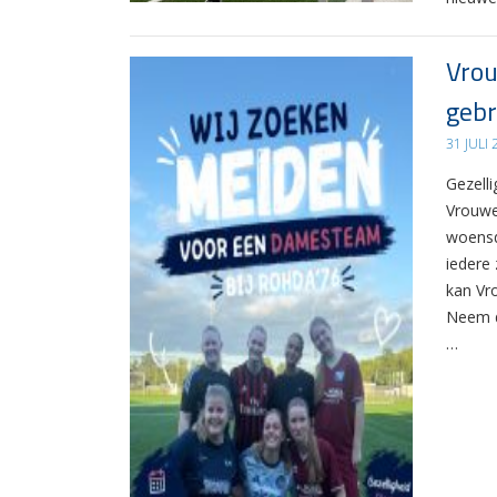
Vrou
gebr
31 JULI
Gezelli
Vrouwe
woensd
iedere 
kan Vr
Neem d
…