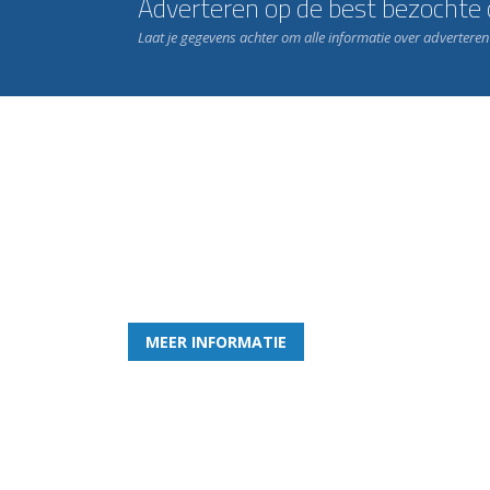
Adverteren op de best bezochte c
Laat je gegevens achter om alle informatie over advertere
Word nu lid van Rohda
en geniet iedere week van het leukste spelletje bi
MEER INFORMATIE