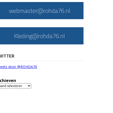
webmaster@rohda76.nl
Kleding@rohda76.nl
WITTER
eets door @ROHDA76
chieven
chieven