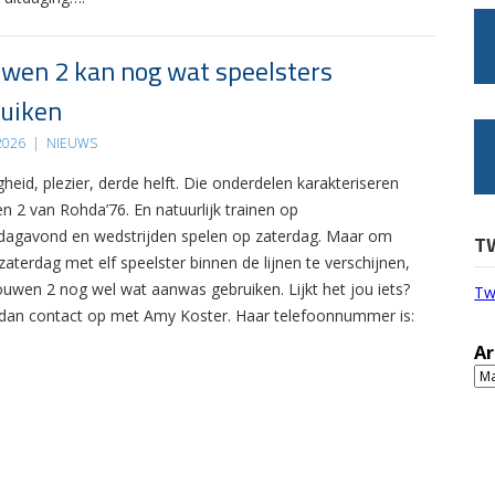
wen 2 kan nog wat speelsters
uiken
 2026
|
NIEUWS
gheid, plezier, derde helft. Die onderdelen karakteriseren
n 2 van Rohda’76. En natuurlijk trainen op
agavond en wedstrijden spelen op zaterdag. Maar om
T
zaterdag met elf speelster binnen de lijnen te verschijnen,
ouwen 2 nog wel wat aanwas gebruiken. Lijkt het jou iets?
Tw
an contact op met Amy Koster. Haar telefoonnummer is:
Ar
Ar