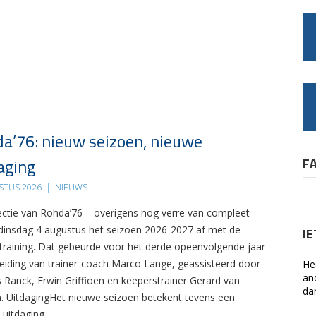
a’76: nieuw seizoen, nieuwe
aging
F
STUS 2026
|
NIEUWS
ectie van Rohda’76 – overigens nog verre van compleet –
 dinsdag 4 augustus het seizoen 2026-2027 af met de
I
 training. Dat gebeurde voor het derde opeenvolgende jaar
leiding van trainer-coach Marco Lange, geassisteerd door
He
an
s Ranck, Erwin Griffioen en keeperstrainer Gerard van
da
. UitdagingHet nieuwe seizoen betekent tevens een
 uitdaging….