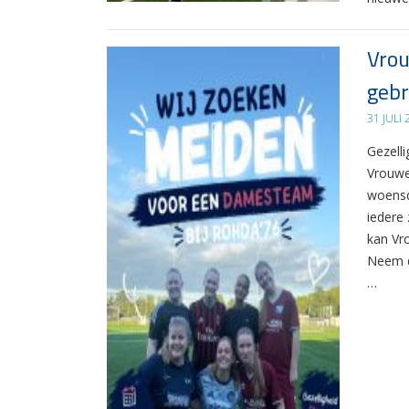
Vrou
gebr
31 JULI
Gezelli
Vrouwe
woensd
iedere 
kan Vr
Neem d
…