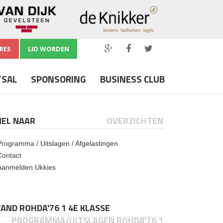
RES
LID WORDEN
TSAL
SPONSORING
BUSINESS CLUB
NEL NAAR
OVERZICHTEN
Programma / Uitslagen / Afgelastingen
Contact
Aanmelden Ukkies
AND ROHDA'76 1 4E KLASSE
PROGRAMMA/UITSLAGEN ROHDA'76 1