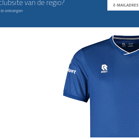
lubsite van de regio?
n te ontvangen
j de leukste club!