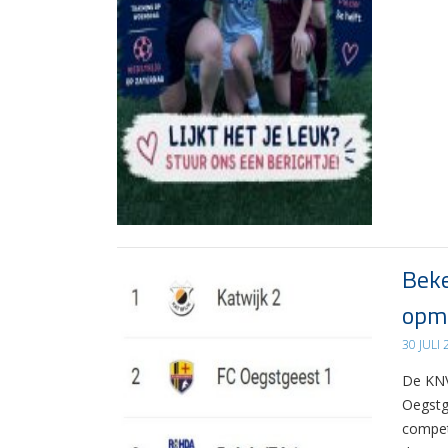
Beke
opma
30 JULI
De KNV
Oegstg
compet