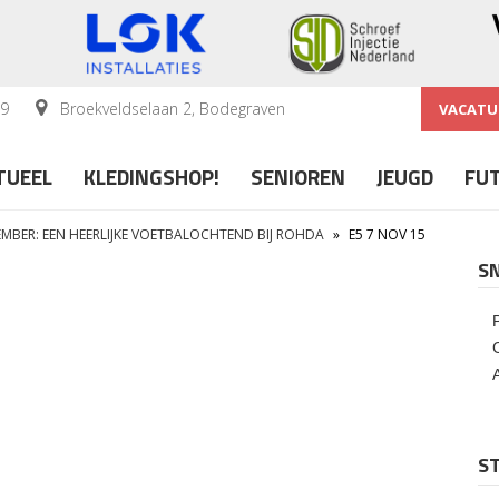
59
Broekveldselaan 2, Bodegraven
VACATU
TUEEL
KLEDINGSHOP!
SENIOREN
JEUGD
FU
MBER: EEN HEERLIJKE VOETBALOCHTEND BIJ ROHDA
»
E5 7 NOV 15
S
ST