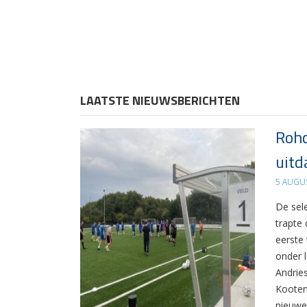
LAATSTE NIEUWSBERICHTEN
Rohd
uitd
5 AUGU
De sel
trapte
eerste
onder 
Andrie
Kooten
nieuwe