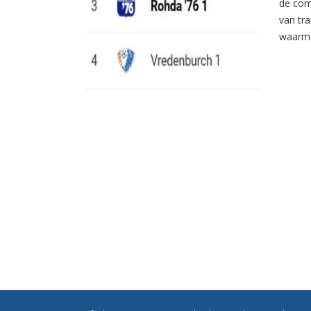
de com
van tr
waarme