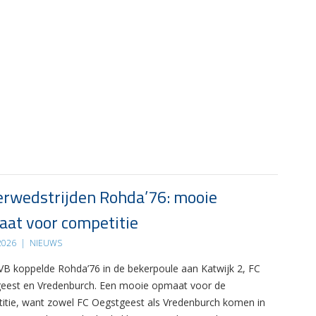
rwedstrijden Rohda’76: mooie
at voor competitie
 2026
|
NIEUWS
B koppelde Rohda’76 in de bekerpoule aan Katwijk 2, FC
eest en Vredenburch. Een mooie opmaat voor de
itie, want zowel FC Oegstgeest als Vredenburch komen in