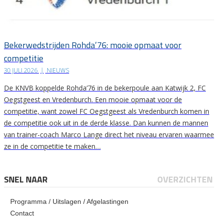
Bekerwedstrijden Rohda’76: mooie opmaat voor
competitie
30 JULI 2026
|
NIEUWS
De KNVB koppelde Rohda’76 in de bekerpoule aan Katwijk 2, FC
Oegstgeest en Vredenburch. Een mooie opmaat voor de
competitie, want zowel FC Oegstgeest als Vredenburch komen in
de competitie ook uit in de derde klasse. Dan kunnen de mannen
van trainer-coach Marco Lange direct het niveau ervaren waarmee
ze in de competitie te maken…
SNEL NAAR
OVERZICHTEN
Programma / Uitslagen / Afgelastingen
Contact