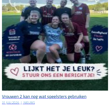
Vrouwen 2 kan nog wat speelsters gebruiken
31 JULI 2026
|
NIEUWS