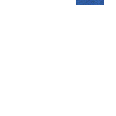
Gezellige zaterdagvereniging in Bodegraven. Het eerste elftal bij
de heren komt uit in de vierde klasse.
Club
Roosters
Overige
Algemene
Speeldagenkalender
Alcoholrichtlijn
informatie
Bardienst
In de media
Bestuur &
Schoonmaakrooster
Diverse
Commissies
kleedkamers
links
Vacatures
Klaverjassen
Privacyverklaring