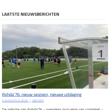
LAATSTE NIEUWSBERICHTEN
Rohda’76: nieuw seizoen, nieuwe uitdaging
5 AUGUSTUS 2026
|
NIEUWS
De selectie van Rohda’76 – overigens nog verre van compleet –