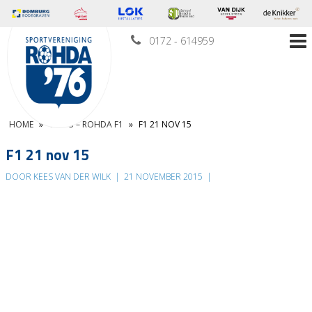
0172 - 614959
HOME
»
VEP F3 – ROHDA F1
»
F1 21 NOV 15
F1 21 nov 15
DOOR KEES VAN DER WILK
|
21 NOVEMBER 2015
|