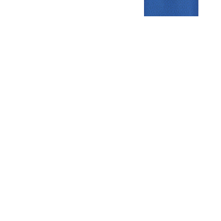
Gezellige zaterdagvereniging in Bodegraven. Het eerste elftal bij
de heren komt uit in de vierde klasse.
Club
Roosters
Overige
Algemene
Speeldagenkalender
Alcoholrichtlijn
informatie
Bardienst
In de media
Bestuur &
Schoonmaakrooster
Diverse
Commissies
kleedkamers
links