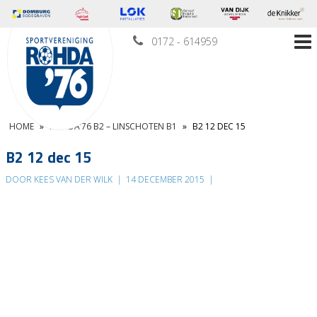
0172 - 614959
HOME
»
ROHDA’76 B2 – LINSCHOTEN B1
»
B2 12 DEC 15
B2 12 dec 15
DOOR KEES VAN DER WILK
|
14 DECEMBER 2015
|