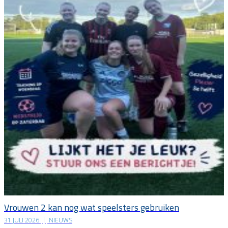
Vrouwen 2 kan nog wat speelsters gebruiken
31 JULI 2026
|
NIEUWS