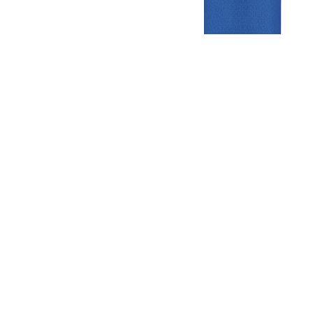
Gezellige zaterdagvereniging in Bodegraven. Het eerste elftal bij
de heren komt uit in de vierde klasse.
Club
Roosters
Overige
Algemene
Speeldagenkalender
Alcoholrichtlijn
informatie
Bardienst
In de media
Bestuur &
Schoonmaakrooster
Diverse
Commissies
kleedkamers
links