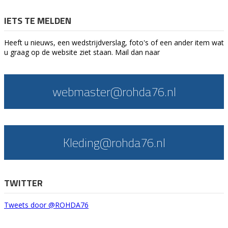
IETS TE MELDEN
Heeft u nieuws, een wedstrijdverslag, foto's of een ander item wat
u graag op de website ziet staan. Mail dan naar
webmaster@rohda76.nl
Kleding@rohda76.nl
TWITTER
Tweets door @ROHDA76