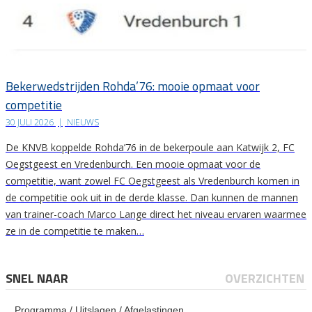
Bekerwedstrijden Rohda’76: mooie opmaat voor
competitie
30 JULI 2026
|
NIEUWS
De KNVB koppelde Rohda’76 in de bekerpoule aan Katwijk 2, FC
Oegstgeest en Vredenburch. Een mooie opmaat voor de
competitie, want zowel FC Oegstgeest als Vredenburch komen in
de competitie ook uit in de derde klasse. Dan kunnen de mannen
van trainer-coach Marco Lange direct het niveau ervaren waarmee
ze in de competitie te maken…
SNEL NAAR
OVERZICHTEN
Programma / Uitslagen / Afgelastingen