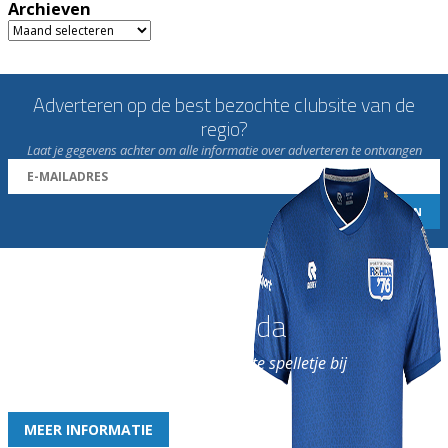
Archieven
Archieven
Adverteren op de best bezochte clubsite van de
regio?
Laat je gegevens achter om alle informatie over adverteren te ontvangen
Word nu lid van Rohda
en geniet iedere week van het leukste spelletje bij
de leukste club!
MEER INFORMATIE