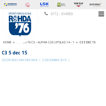
0172 - 614959
HOME
»
ROHDA’76 C3 – ALPHIA C2G UITSLAG 14 – 1
»
C3 5 DEC 15
C3 5 dec 15
DOOR KEES VAN DER WILK
|
5 DECEMBER 2015
|