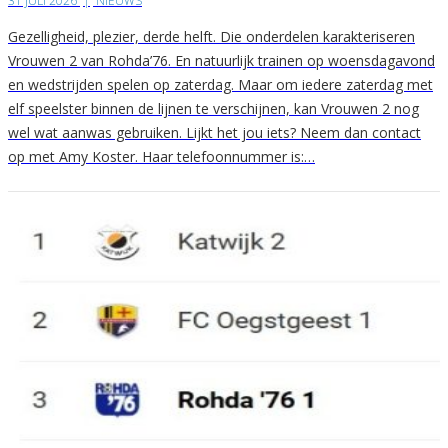
31 JULI 2026
|
NIEUWS
Gezelligheid, plezier, derde helft. Die onderdelen karakteriseren
Vrouwen 2 van Rohda’76. En natuurlijk trainen op woensdagavond
en wedstrijden spelen op zaterdag. Maar om iedere zaterdag met
elf speelster binnen de lijnen te verschijnen, kan Vrouwen 2 nog
wel wat aanwas gebruiken. Lijkt het jou iets? Neem dan contact
op met Amy Koster. Haar telefoonnummer is:…