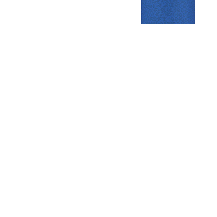
Gezellige zaterdagvereniging in Bodegraven. Het eerste elftal bij
de heren komt uit in de vierde klasse.
Club
Roosters
Overige
Algemene
Speeldagenkalender
Alcoholrichtlijn
informatie
Bardienst
In de media
Bestuur &
Schoonmaakrooster
Diverse
Commissies
kleedkamers
links