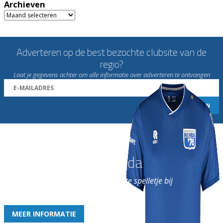
Archieven
Archieven
Adverteren op de best bezochte clubsite van de
regio?
Laat je gegevens achter om alle informatie over adverteren te ontvangen
Word nu lid van Rohda
en geniet iedere week van het leukste spelletje bij
de leukste club!
MEER INFORMATIE