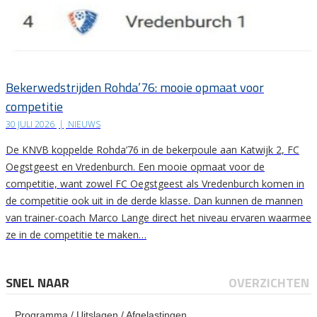
Bekerwedstrijden Rohda’76: mooie opmaat voor
competitie
30 JULI 2026
|
NIEUWS
De KNVB koppelde Rohda’76 in de bekerpoule aan Katwijk 2, FC
Oegstgeest en Vredenburch. Een mooie opmaat voor de
competitie, want zowel FC Oegstgeest als Vredenburch komen in
de competitie ook uit in de derde klasse. Dan kunnen de mannen
van trainer-coach Marco Lange direct het niveau ervaren waarmee
ze in de competitie te maken…
SNEL NAAR
OVERZICHTEN
Programma / Uitslagen / Afgelastingen