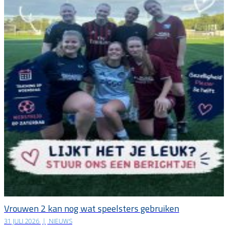
Vrouwen 2 kan nog wat speelsters gebruiken
31 JULI 2026
|
NIEUWS