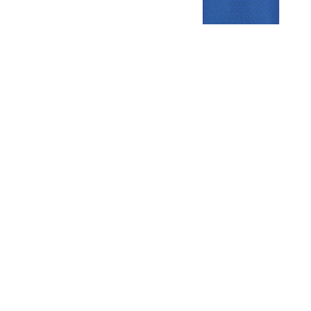
Gezellige zaterdagvereniging in Bodegraven. Het eerste elftal bij
de heren komt uit in de vierde klasse.
Club
Roosters
Overige
Algemene
Speeldagenkalender
Alcoholrichtlijn
informatie
Bardienst
In de media
Bestuur &
Schoonmaakrooster
Diverse
Commissies
kleedkamers
links