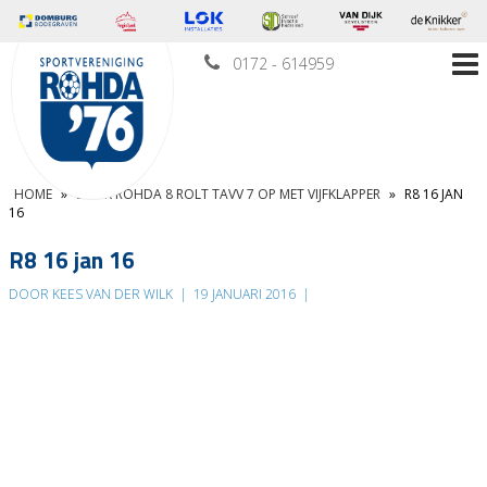
0172 - 614959
HOME
»
STERK ROHDA 8 ROLT TAVV 7 OP MET VIJFKLAPPER
»
R8 16 JAN
16
R8 16 jan 16
DOOR KEES VAN DER WILK
|
19 JANUARI 2016
|