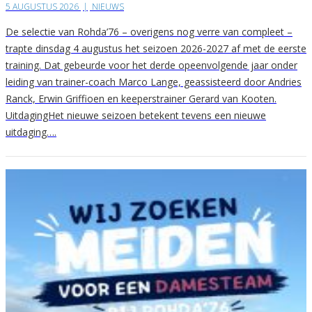
5 AUGUSTUS 2026
|
NIEUWS
De selectie van Rohda’76 – overigens nog verre van compleet –
trapte dinsdag 4 augustus het seizoen 2026-2027 af met de eerste
training. Dat gebeurde voor het derde opeenvolgende jaar onder
leiding van trainer-coach Marco Lange, geassisteerd door Andries
Ranck, Erwin Griffioen en keeperstrainer Gerard van Kooten.
UitdagingHet nieuwe seizoen betekent tevens een nieuwe
uitdaging….