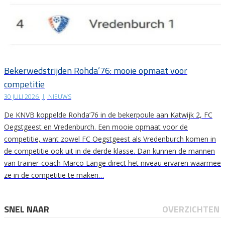
Bekerwedstrijden Rohda’76: mooie opmaat voor
competitie
30 JULI 2026
|
NIEUWS
De KNVB koppelde Rohda’76 in de bekerpoule aan Katwijk 2, FC
Oegstgeest en Vredenburch. Een mooie opmaat voor de
competitie, want zowel FC Oegstgeest als Vredenburch komen in
de competitie ook uit in de derde klasse. Dan kunnen de mannen
van trainer-coach Marco Lange direct het niveau ervaren waarmee
ze in de competitie te maken…
SNEL NAAR
OVERZICHTEN