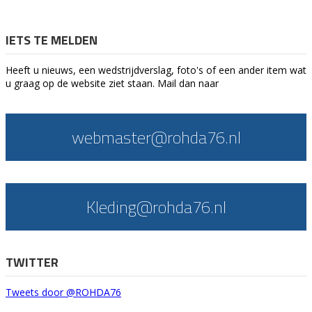
IETS TE MELDEN
Heeft u nieuws, een wedstrijdverslag, foto's of een ander item wat
u graag op de website ziet staan. Mail dan naar
webmaster@rohda76.nl
Kleding@rohda76.nl
TWITTER
Tweets door @ROHDA76