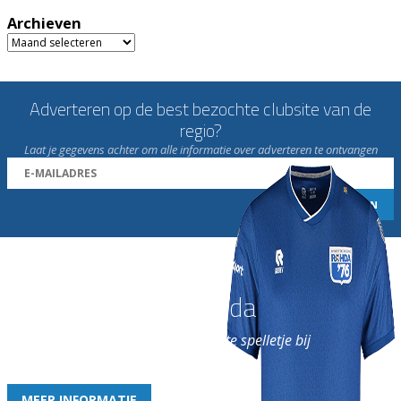
Archieven
Archieven
Adverteren op de best bezochte clubsite van de
regio?
Laat je gegevens achter om alle informatie over adverteren te ontvangen
Word nu lid van Rohda
en geniet iedere week van het leukste spelletje bij
de leukste club!
MEER INFORMATIE