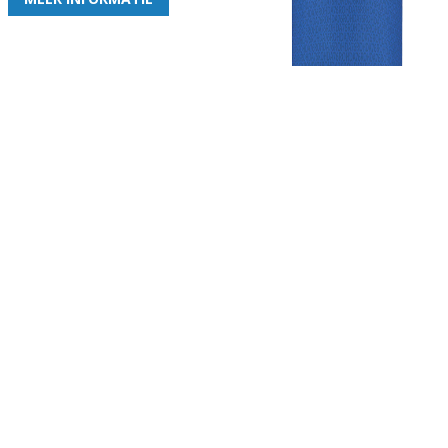
Gezellige zaterdagvereniging in Bodegraven. Het eerste elftal bij
de heren komt uit in de vierde klasse.
Club
Roosters
Overige
Algemene
Speeldagenkalender
Alcoholrichtlijn
informatie
Bardienst
In de media
Bestuur &
Schoonmaakrooster
Diverse