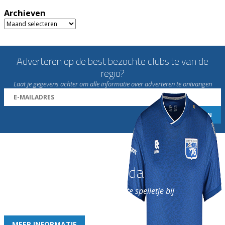
Archieven
Archieven
Adverteren op de best bezochte clubsite van de
regio?
Laat je gegevens achter om alle informatie over adverteren te ontvangen
Word nu lid van Rohda
en geniet iedere week van het leukste spelletje bij
de leukste club!
MEER INFORMATIE