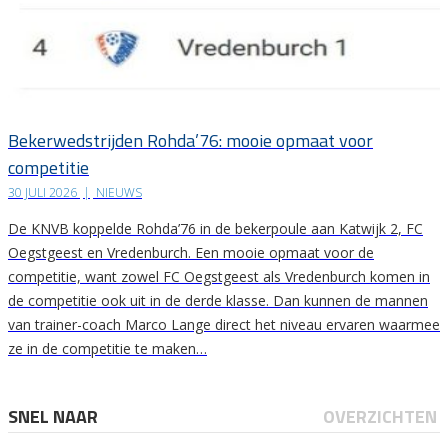
Bekerwedstrijden Rohda’76: mooie opmaat voor
competitie
30 JULI 2026
|
NIEUWS
De KNVB koppelde Rohda’76 in de bekerpoule aan Katwijk 2, FC
Oegstgeest en Vredenburch. Een mooie opmaat voor de
competitie, want zowel FC Oegstgeest als Vredenburch komen in
de competitie ook uit in de derde klasse. Dan kunnen de mannen
van trainer-coach Marco Lange direct het niveau ervaren waarmee
ze in de competitie te maken…
SNEL NAAR
OVERZICHTEN