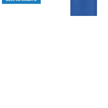
Gezellige zaterdagvereniging in Bodegraven. Het eerste elftal bij
de heren komt uit in de vierde klasse.
Club
Roosters
Overige
Algemene
Speeldagenkalender
Alcoholrichtlijn
informatie
Bardienst
In de media
Bestuur &
Schoonmaakrooster
Diverse