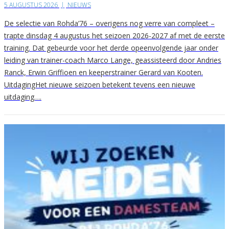
5 AUGUSTUS 2026
|
NIEUWS
De selectie van Rohda’76 – overigens nog verre van compleet –
trapte dinsdag 4 augustus het seizoen 2026-2027 af met de eerste
training. Dat gebeurde voor het derde opeenvolgende jaar onder
leiding van trainer-coach Marco Lange, geassisteerd door Andries
Ranck, Erwin Griffioen en keeperstrainer Gerard van Kooten.
UitdagingHet nieuwe seizoen betekent tevens een nieuwe
uitdaging….