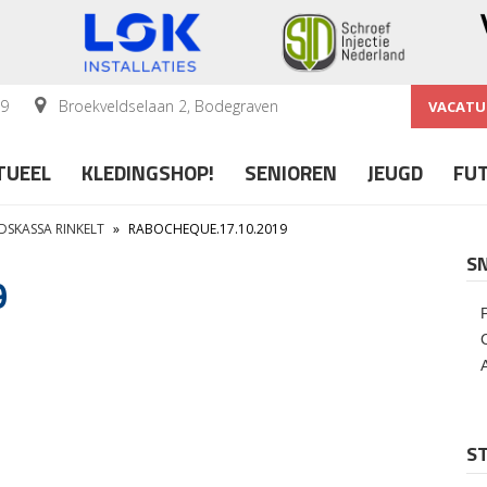
59
Broekveldselaan 2, Bodegraven
VACATU
TUEEL
KLEDINGSHOP!
SENIOREN
JEUGD
FU
SKASSA RINKELT
»
RABOCHEQUE.17.10.2019
S
9
ST