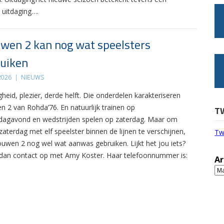
 uitdaging….
wen 2 kan nog wat speelsters
uiken
 2026
|
NIEUWS
gheid, plezier, derde helft. Die onderdelen karakteriseren
n 2 van Rohda’76. En natuurlijk trainen op
T
agavond en wedstrijden spelen op zaterdag. Maar om
zaterdag met elf speelster binnen de lijnen te verschijnen,
Tw
ouwen 2 nog wel wat aanwas gebruiken. Lijkt het jou iets?
an contact op met Amy Koster. Haar telefoonnummer is:
Ar
Ar