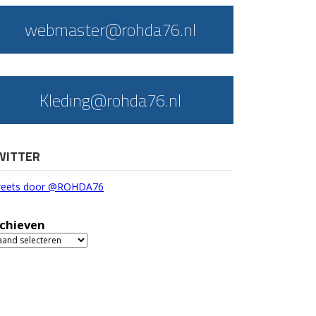
webmaster@rohda76.nl
Kleding@rohda76.nl
WITTER
eets door @ROHDA76
chieven
chieven