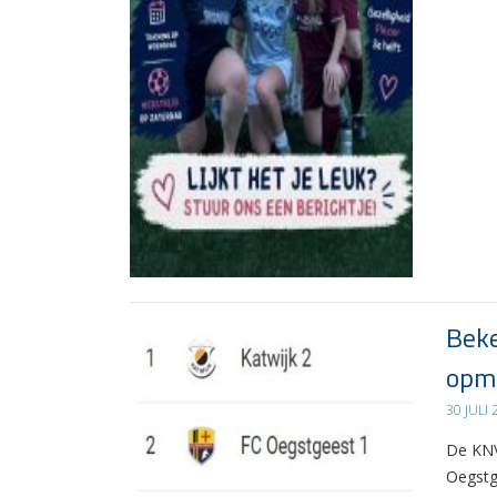
Beke
opma
30 JULI
De KNV
Oegstg