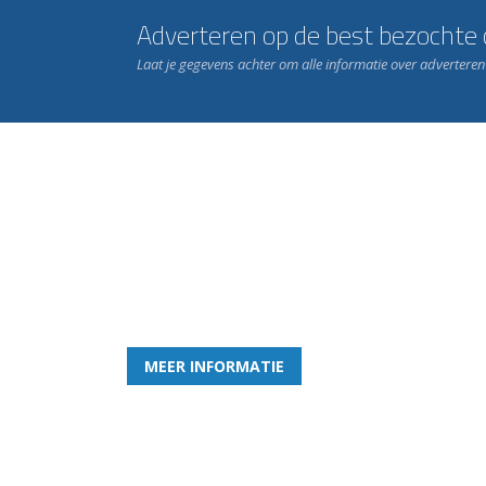
Adverteren op de best bezochte c
Laat je gegevens achter om alle informatie over advertere
Word nu lid van Rohda
en geniet iedere week van het leukste spelletje bi
MEER INFORMATIE