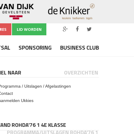
RES
LID WORDEN
TSAL
SPONSORING
BUSINESS CLUB
NEL NAAR
OVERZICHTEN
Programma / Uitslagen / Afgelastingen
Contact
Aanmelden Ukkies
AND ROHDA'76 1 4E KLASSE
PROGRAMMA/UITSLAGEN ROHDA'76 1