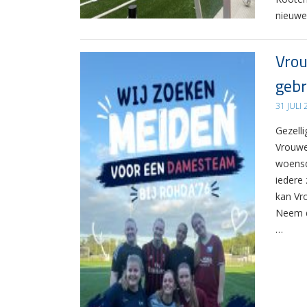
nieuwe
Vrou
gebr
31 JULI
Gezelli
Vrouwe
woensd
iedere 
kan Vr
Neem d
…