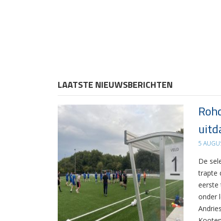
LAATSTE NIEUWSBERICHTEN
Rohd
uitd
5 AUGU
De sel
trapte
eerste
onder 
Andrie
Kooten