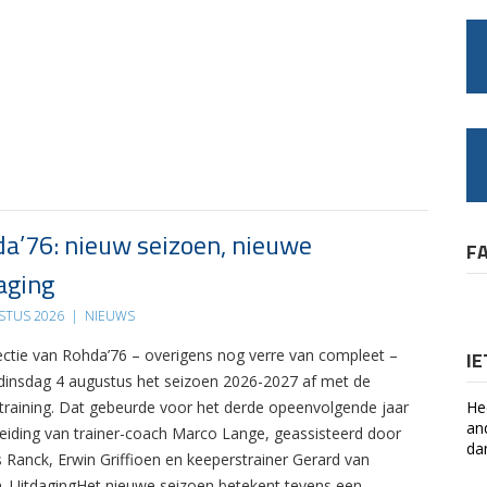
a’76: nieuw seizoen, nieuwe
F
aging
STUS 2026
|
NIEUWS
ectie van Rohda’76 – overigens nog verre van compleet –
I
 dinsdag 4 augustus het seizoen 2026-2027 af met de
 training. Dat gebeurde voor het derde opeenvolgende jaar
He
an
leiding van trainer-coach Marco Lange, geassisteerd door
da
s Ranck, Erwin Griffioen en keeperstrainer Gerard van
. UitdagingHet nieuwe seizoen betekent tevens een