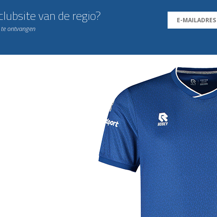
lubsite van de regio?
n te ontvangen
j de leukste club!