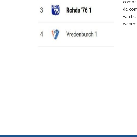
compet
de com
van tr
waarme