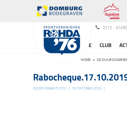
0172 - 6149
HOME
CLUB
AC
HOME
»
DE DUURZAAMHEID
Rabocheque.17.10.201
DOOR OMAR PUTZU
|
19 OKTOBER 2019
|