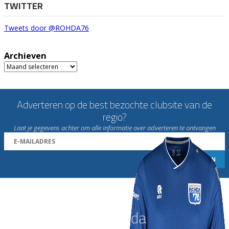
TWITTER
Tweets door @ROHDA76
Archieven
Archieven
Adverteren op de best bezochte clubsite van de
regio?
Laat je gegevens achter om alle informatie over adverteren te ontvangen
Word nu lid van Rohda