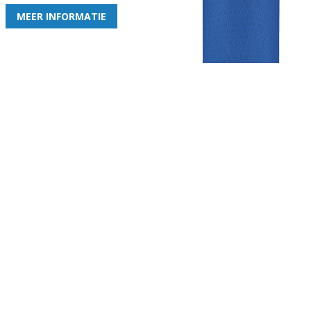
MEER INFORMATIE
Gezellige zaterdagvereniging in Bodegraven. Het eerste elftal bij
de heren komt uit in de vierde klasse.
Club
Roosters
Overige
Algemene
Speeldagenkalender
Alcoholrichtlijn
informatie
Bardienst
In de media