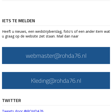
IETS TE MELDEN
Heeft u nieuws, een wedstrijdverslag, foto's of een ander item wat
u graag op de website ziet staan. Mail dan naar
webmaster@rohda76.nl
Kleding@rohda76.nl
TWITTER
Tweets door @ROHDA76