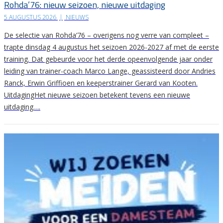
Rohda’76: nieuw seizoen, nieuwe uitdaging
5 AUGUSTUS 2026
|
NIEUWS
De selectie van Rohda’76 – overigens nog verre van compleet –
trapte dinsdag 4 augustus het seizoen 2026-2027 af met de eerste
training. Dat gebeurde voor het derde opeenvolgende jaar onder
leiding van trainer-coach Marco Lange, geassisteerd door Andries
Ranck, Erwin Griffioen en keeperstrainer Gerard van Kooten.
UitdagingHet nieuwe seizoen betekent tevens een nieuwe
uitdaging….