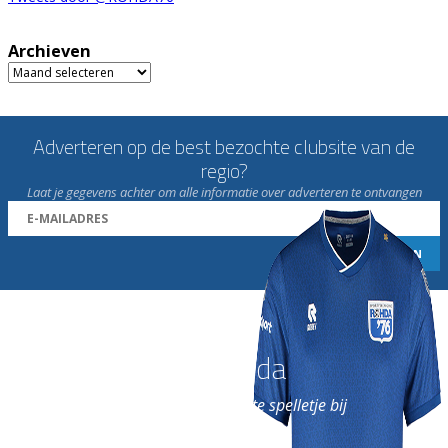
Archieven
Archieven
Adverteren op de best bezochte clubsite van de
regio?
Laat je gegevens achter om alle informatie over adverteren te ontvangen
Word nu lid van Rohda
en geniet iedere week van het leukste spelletje bij
de leukste club!