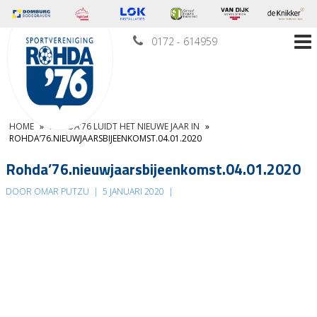
0172 - 614959
HOME
»
ROHDA’76 LUIDT HET NIEUWE JAAR IN
»
ROHDA’76.NIEUWJAARSBIJEENKOMST.04.01.2020
Rohda’76.nieuwjaarsbijeenkomst.04.01.2020
DOOR OMAR PUTZU
|
5 JANUARI 2020
|