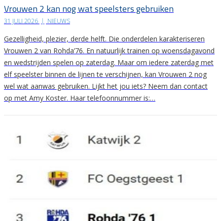
Vrouwen 2 kan nog wat speelsters gebruiken
31 JULI 2026
|
NIEUWS
Gezelligheid, plezier, derde helft. Die onderdelen karakteriseren
Vrouwen 2 van Rohda’76. En natuurlijk trainen op woensdagavond
en wedstrijden spelen op zaterdag. Maar om iedere zaterdag met
elf speelster binnen de lijnen te verschijnen, kan Vrouwen 2 nog
wel wat aanwas gebruiken. Lijkt het jou iets? Neem dan contact
op met Amy Koster. Haar telefoonnummer is:…