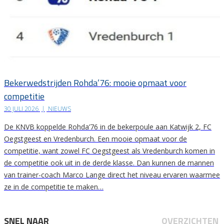
Bekerwedstrijden Rohda’76: mooie opmaat voor
competitie
30 JULI 2026
|
NIEUWS
De KNVB koppelde Rohda’76 in de bekerpoule aan Katwijk 2, FC
Oegstgeest en Vredenburch. Een mooie opmaat voor de
competitie, want zowel FC Oegstgeest als Vredenburch komen in
de competitie ook uit in de derde klasse. Dan kunnen de mannen
van trainer-coach Marco Lange direct het niveau ervaren waarmee
ze in de competitie te maken…
SNEL NAAR
OVERZICHTEN