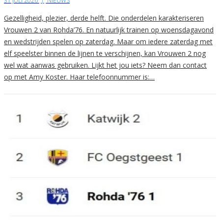
31 JULI 2026
|
NIEUWS
Gezelligheid, plezier, derde helft. Die onderdelen karakteriseren
Vrouwen 2 van Rohda’76. En natuurlijk trainen op woensdagavond
en wedstrijden spelen op zaterdag. Maar om iedere zaterdag met
elf speelster binnen de lijnen te verschijnen, kan Vrouwen 2 nog
wel wat aanwas gebruiken. Lijkt het jou iets? Neem dan contact
op met Amy Koster. Haar telefoonnummer is:…