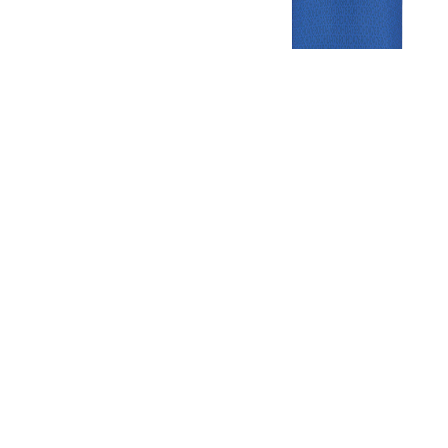
Gezellige zaterdagvereniging in Bodegraven. Het eerste elftal bij
de heren komt uit in de vierde klasse.
Club
Roosters
Overige
Algemene
Speeldagenkalender
Alcoholrichtlijn
informatie
Bardienst
In de media
Bestuur &
Schoonmaakrooster
Diverse
Commissies
kleedkamers
links