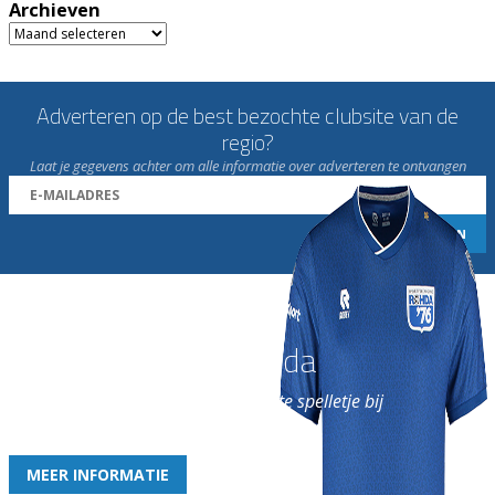
Archieven
Archieven
Adverteren op de best bezochte clubsite van de
regio?
Laat je gegevens achter om alle informatie over adverteren te ontvangen
Word nu lid van Rohda
en geniet iedere week van het leukste spelletje bij
de leukste club!
MEER INFORMATIE