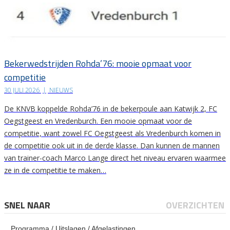
Bekerwedstrijden Rohda’76: mooie opmaat voor
competitie
30 JULI 2026
|
NIEUWS
De KNVB koppelde Rohda’76 in de bekerpoule aan Katwijk 2, FC
Oegstgeest en Vredenburch. Een mooie opmaat voor de
competitie, want zowel FC Oegstgeest als Vredenburch komen in
de competitie ook uit in de derde klasse. Dan kunnen de mannen
van trainer-coach Marco Lange direct het niveau ervaren waarmee
ze in de competitie te maken…
SNEL NAAR
OVERZICHTEN
Programma / Uitslagen / Afgelastingen