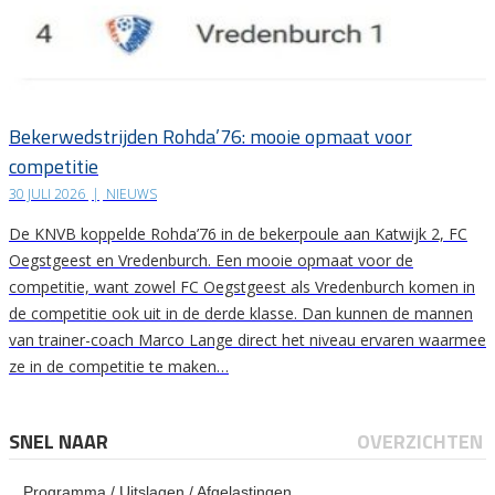
Bekerwedstrijden Rohda’76: mooie opmaat voor
competitie
30 JULI 2026
|
NIEUWS
De KNVB koppelde Rohda’76 in de bekerpoule aan Katwijk 2, FC
Oegstgeest en Vredenburch. Een mooie opmaat voor de
competitie, want zowel FC Oegstgeest als Vredenburch komen in
de competitie ook uit in de derde klasse. Dan kunnen de mannen
van trainer-coach Marco Lange direct het niveau ervaren waarmee
ze in de competitie te maken…
SNEL NAAR
OVERZICHTEN
Programma / Uitslagen / Afgelastingen