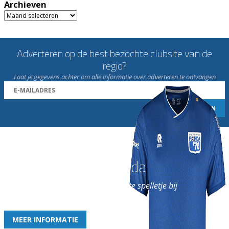
Archieven
Archieven
Adverteren op de best bezochte clubsite van de
regio?
Laat je gegevens achter om alle informatie over adverteren te ontvangen
Word nu lid van Rohda
en geniet iedere week van het leukste spelletje bij
de leukste club!
MEER INFORMATIE