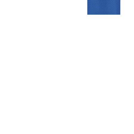
Gezellige zaterdagvereniging in Bodegraven. Het eerste elftal bij
de heren komt uit in de vierde klasse.
Club
Roosters
Overige
Algemene
Speeldagenkalender
Alcoholrichtlijn
informatie
Bardienst
In de media
Bestuur &
Schoonmaakrooster
Diverse
Commissies
kleedkamers
links