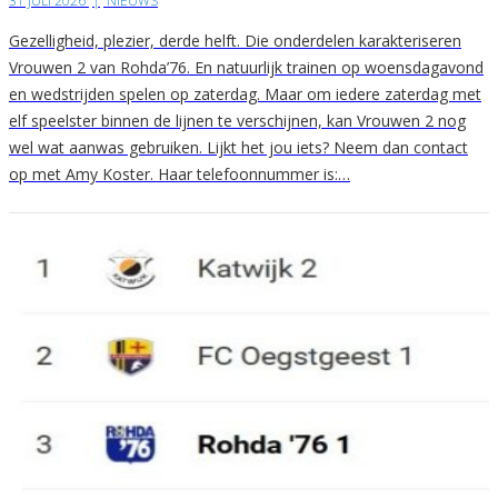
31 JULI 2026
|
NIEUWS
Gezelligheid, plezier, derde helft. Die onderdelen karakteriseren
Vrouwen 2 van Rohda’76. En natuurlijk trainen op woensdagavond
en wedstrijden spelen op zaterdag. Maar om iedere zaterdag met
elf speelster binnen de lijnen te verschijnen, kan Vrouwen 2 nog
wel wat aanwas gebruiken. Lijkt het jou iets? Neem dan contact
op met Amy Koster. Haar telefoonnummer is:…