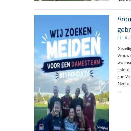
Vrou
gebr
31 JULI
Gezelli
Vrouwe
woensd
iedere 
kan Vr
Neem d
…