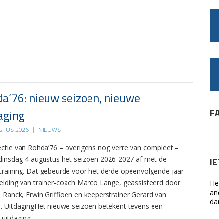
a’76: nieuw seizoen, nieuwe
aging
F
STUS 2026
|
NIEUWS
ectie van Rohda’76 – overigens nog verre van compleet –
 dinsdag 4 augustus het seizoen 2026-2027 af met de
I
 training. Dat gebeurde voor het derde opeenvolgende jaar
leiding van trainer-coach Marco Lange, geassisteerd door
He
an
s Ranck, Erwin Griffioen en keeperstrainer Gerard van
da
. UitdagingHet nieuwe seizoen betekent tevens een
 uitdaging….