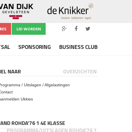
RES
LID WORDEN
TSAL
SPONSORING
BUSINESS CLUB
NEL NAAR
OVERZICHTEN
Programma / Uitslagen / Afgelastingen
Contact
Aanmelden Ukkies
AND ROHDA'76 1 4E KLASSE
PROGRAMMA/UITSLAGEN ROHDA'76 1