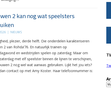
wen 2 kan nog wat speelsters
uiken
 2026
|
NIEUWS
gheid, plezier, derde helft. Die onderdelen karakteriseren
n 2 van Rohda’76. En natuurlijk trainen op
agavond en wedstrijden spelen op zaterdag. Maar om
T
zaterdag met elf speelster binnen de lijnen te verschijnen,
ouwen 2 nog wel wat aanwas gebruiken. Lijkt het jou iets?
Tw
an contact op met Amy Koster. Haar telefoonnummer is:
Ar
Ar