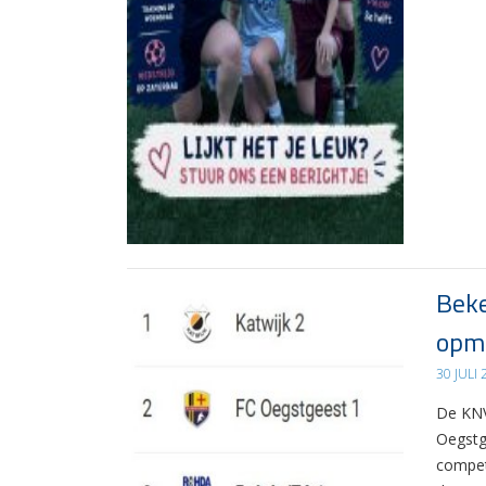
Beke
opma
30 JULI
De KNV
Oegstg
compet