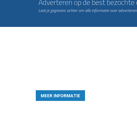
Adverteren op de best bezochte c
Laat je gegevens achter om alle informatie over advertere
Word nu lid van Rohda
en geniet iedere week van het leukste spelletje bi
MEER INFORMATIE