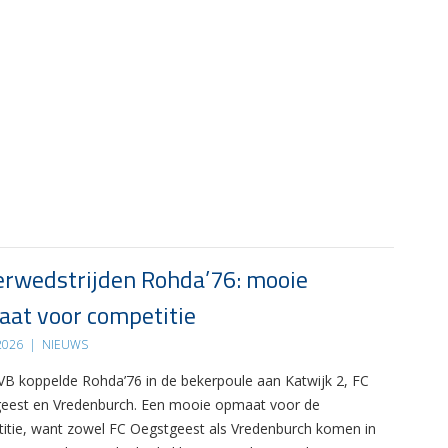
rwedstrijden Rohda’76: mooie
at voor competitie
 2026
|
NIEUWS
B koppelde Rohda’76 in de bekerpoule aan Katwijk 2, FC
eest en Vredenburch. Een mooie opmaat voor de
itie, want zowel FC Oegstgeest als Vredenburch komen in