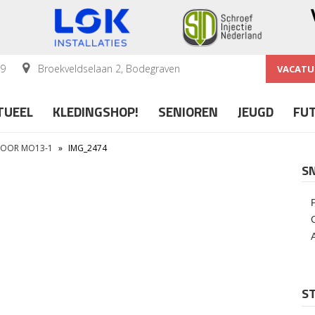
59
Broekveldselaan 2, Bodegraven
VACATU
TUEEL
KLEDINGSHOP!
SENIOREN
JEUGD
FU
VOOR MO13-1
»
IMG_2474
S
ST