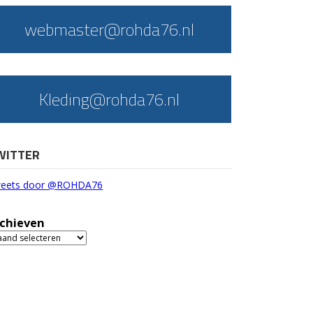
webmaster@rohda76.nl
Kleding@rohda76.nl
WITTER
eets door @ROHDA76
chieven
chieven