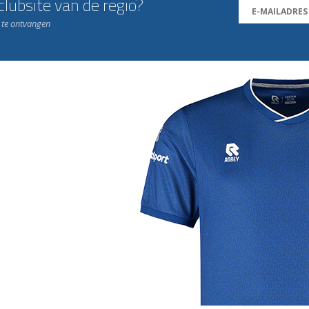
lubsite van de regio?
n te ontvangen
j de leukste club!