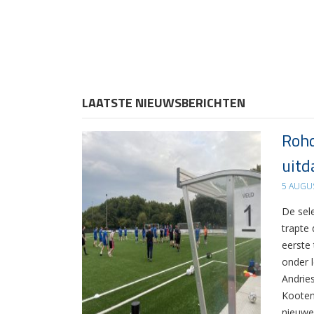
LAATSTE NIEUWSBERICHTEN
Rohd
uitd
5 AUGU
De sel
trapte
eerste
onder 
Andrie
Kooten
nieuwe