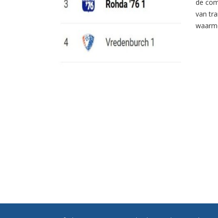
de com
van tr
waarme