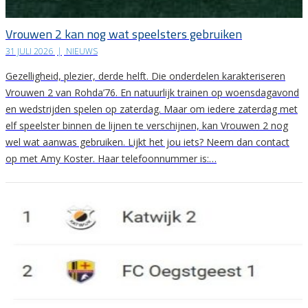
Vrouwen 2 kan nog wat speelsters gebruiken
31 JULI 2026
|
NIEUWS
Gezelligheid, plezier, derde helft. Die onderdelen karakteriseren
Vrouwen 2 van Rohda’76. En natuurlijk trainen op woensdagavond
en wedstrijden spelen op zaterdag. Maar om iedere zaterdag met
elf speelster binnen de lijnen te verschijnen, kan Vrouwen 2 nog
wel wat aanwas gebruiken. Lijkt het jou iets? Neem dan contact
op met Amy Koster. Haar telefoonnummer is:…