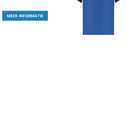
de leukste club!
MEER INFORMATIE
Gezellige zaterdagvereniging in Bodegraven. Het eerste elftal bij
de heren komt uit in de vierde klasse.
Club
Roosters
Overige
Algemene
Speeldagenkalender
Alcoholrichtlijn