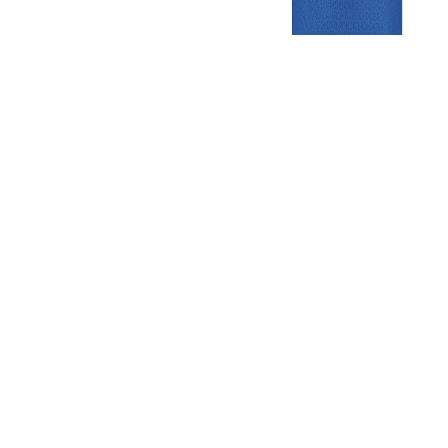
Gezellige zaterdagvereniging in Bodegraven. Het eerste elftal bij
de heren komt uit in de vierde klasse.
Club
Roosters
Overige
Algemene
Speeldagenkalender
Alcoholrichtlijn
informatie
Bardienst
In de media
Bestuur &
Schoonmaakrooster
Diverse
Commissies
kleedkamers
links