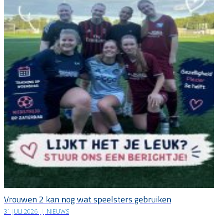
Vrouwen 2 kan nog wat speelsters gebruiken
31 JULI 2026
|
NIEUWS