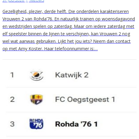
31 JULI 2026
|
NIEUWS
Gezelligheid, plezier, derde helft. Die onderdelen karakteriseren
Vrouwen 2 van Rohda’76. En natuurlijk trainen op woensdagavond
en wedstrijden spelen op zaterdag. Maar om iedere zaterdag met
elf speelster binnen de lijnen te verschijnen, kan Vrouwen 2 nog
wel wat aanwas gebruiken. Lijkt het jou iets? Neem dan contact
op met Amy Koster. Haar telefoonnummer is:…