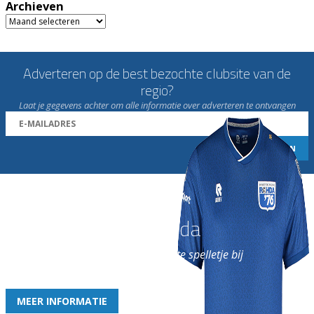
Archieven
Archieven
Adverteren op de best bezochte clubsite van de
regio?
Laat je gegevens achter om alle informatie over adverteren te ontvangen
Word nu lid van Rohda
en geniet iedere week van het leukste spelletje bij
de leukste club!
MEER INFORMATIE