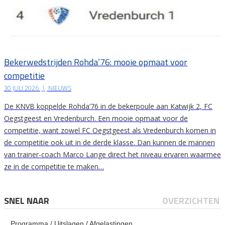
Bekerwedstrijden Rohda’76: mooie opmaat voor
competitie
30 JULI 2026
|
NIEUWS
De KNVB koppelde Rohda’76 in de bekerpoule aan Katwijk 2, FC
Oegstgeest en Vredenburch. Een mooie opmaat voor de
competitie, want zowel FC Oegstgeest als Vredenburch komen in
de competitie ook uit in de derde klasse. Dan kunnen de mannen
van trainer-coach Marco Lange direct het niveau ervaren waarmee
ze in de competitie te maken…
SNEL NAAR
OVERZICHTEN
Programma / Uitslagen / Afgelastingen