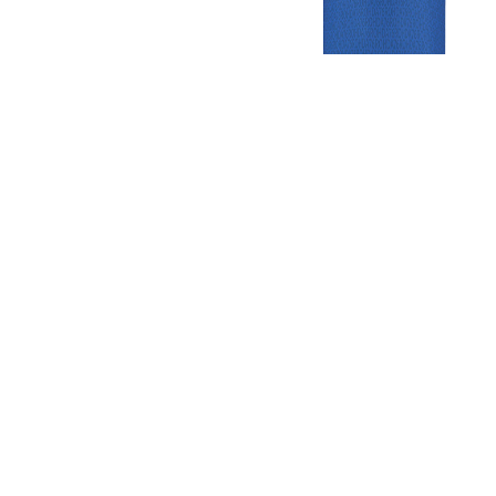
Gezellige zaterdagvereniging in Bodegraven. Het eerste elftal bij
de heren komt uit in de vierde klasse.
Club
Roosters
Overige
Algemene
Speeldagenkalender
Alcoholrichtlijn
informatie
Bardienst
In de media
Bestuur &
Schoonmaakrooster
Diverse
Commissies
kleedkamers
links