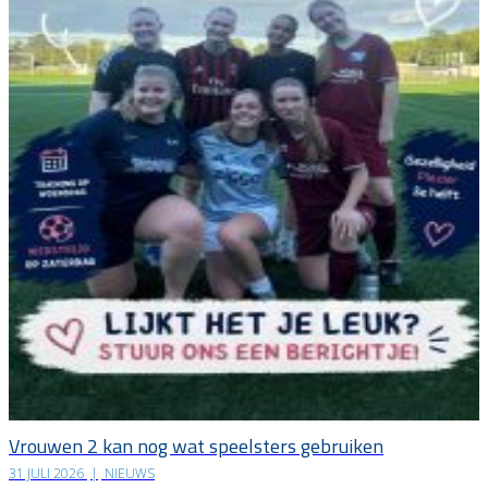
Vrouwen 2 kan nog wat speelsters gebruiken
31 JULI 2026
|
NIEUWS