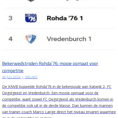
Bekerwedstrijden Rohda’76: mooie opmaat voor
competitie
30 JULI 2026
|
NIEUWS
De KNVB koppelde Rohda’76 in de bekerpoule aan Katwijk 2, FC
Oegstgeest en Vredenburch. Een mooie opmaat voor de
competitie, want zowel FC Oegstgeest als Vredenburch komen in
de competitie ook uit in de derde klasse. Dan kunnen de mannen
van trainer-coach Marco Lange direct het niveau ervaren waarmee