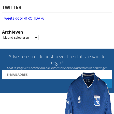
TWITTER
Tweets door @ROHDA76
Archieven
Archieven
Adverteren op de best bezochte clubsite van de
regio?
Laat je gegevens achter om alle informatie over adverteren te ontvangen
Word nu lid van Rohda