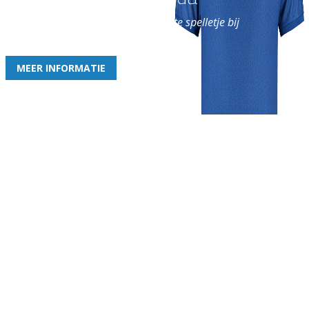
en geniet iedere week van het leukste spelletje bij
de leukste club!
MEER INFORMATIE
Gezellige zaterdagvereniging in Bodegraven. Het eerste elftal bij
de heren komt uit in de vierde klasse.
Club
Roosters
Overige