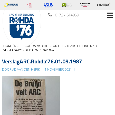
0172 - 614959
HOME
»
KAN ROHDA’76 BEKERSTUNT TEGEN ARC HERHALEN?
»
VERSLAGARC.ROHDA’76.01.09.1987
VerslagARC.Rohda’76.01.09.1987
DOOR AD VAN DEN HERIK
|
1 NOVEMBER 2021
|