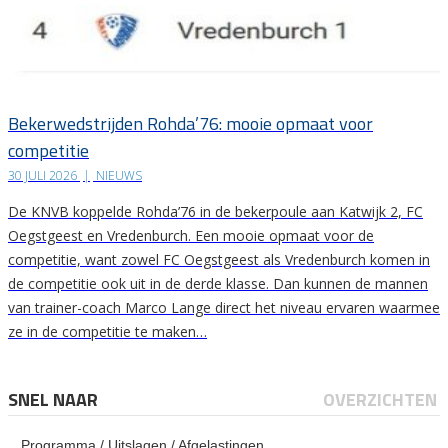
Bekerwedstrijden Rohda’76: mooie opmaat voor
competitie
30 JULI 2026
|
NIEUWS
De KNVB koppelde Rohda’76 in de bekerpoule aan Katwijk 2, FC
Oegstgeest en Vredenburch. Een mooie opmaat voor de
competitie, want zowel FC Oegstgeest als Vredenburch komen in
de competitie ook uit in de derde klasse. Dan kunnen de mannen
van trainer-coach Marco Lange direct het niveau ervaren waarmee
ze in de competitie te maken…
SNEL NAAR
OVERZICHTEN
Programma / Uitslagen / Afgelastingen