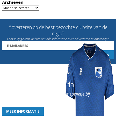
Archieven
Archieven
Adverteren op de best bezochte clubsite van de
regio?
Laat je gegevens achter om alle informatie over adverteren te ontvangen
Word nu lid van Rohda
en geniet iedere week van het leukste spelletje bij
de leukste club!
MEER INFORMATIE