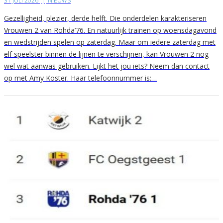
31 JULI 2026
|
NIEUWS
Gezelligheid, plezier, derde helft. Die onderdelen karakteriseren
Vrouwen 2 van Rohda’76. En natuurlijk trainen op woensdagavond
en wedstrijden spelen op zaterdag. Maar om iedere zaterdag met
elf speelster binnen de lijnen te verschijnen, kan Vrouwen 2 nog
wel wat aanwas gebruiken. Lijkt het jou iets? Neem dan contact
op met Amy Koster. Haar telefoonnummer is:…