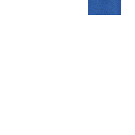
Gezellige zaterdagvereniging in Bodegraven. Het eerste elftal bij
de heren komt uit in de vierde klasse.
Club
Roosters
Overige
Algemene
Speeldagenkalender
Alcoholrichtlijn
informatie
Bardienst
In de media
Bestuur &
Schoonmaakrooster
Diverse
Commissies
kleedkamers
links