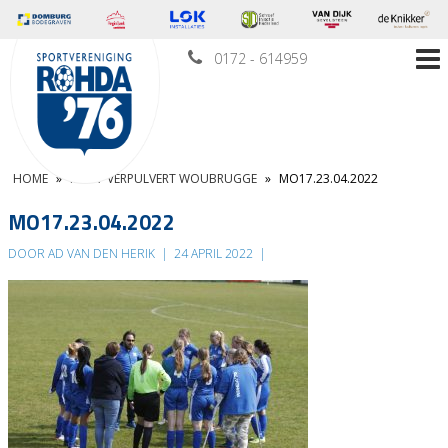
0172 - 614959
HOME
»
MO17 VERPULVERT WOUBRUGGE
»
MO17.23.04.2022
MO17.23.04.2022
DOOR AD VAN DEN HERIK
|
24 APRIL 2022
|