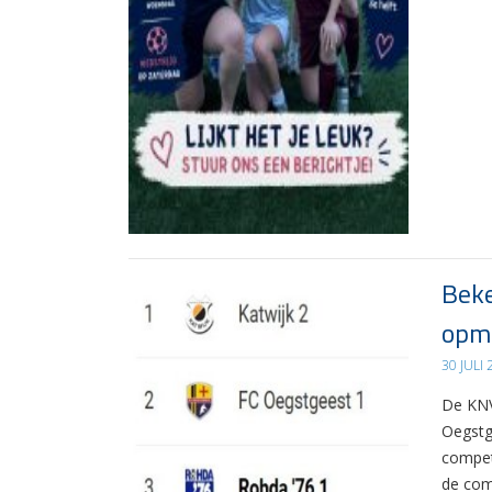
Beke
opma
30 JULI
De KNV
Oegstg
compet
de com