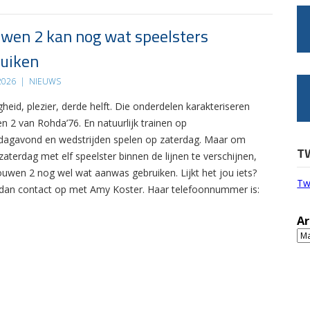
wen 2 kan nog wat speelsters
uiken
 2026
|
NIEUWS
gheid, plezier, derde helft. Die onderdelen karakteriseren
n 2 van Rohda’76. En natuurlijk trainen op
agavond en wedstrijden spelen op zaterdag. Maar om
T
zaterdag met elf speelster binnen de lijnen te verschijnen,
ouwen 2 nog wel wat aanwas gebruiken. Lijkt het jou iets?
Tw
an contact op met Amy Koster. Haar telefoonnummer is:
Ar
Ar