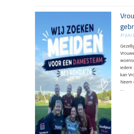
Vrou
gebr
31 JULI
Gezelli
Vrouwe
woensd
iedere 
kan Vr
Neem d
…