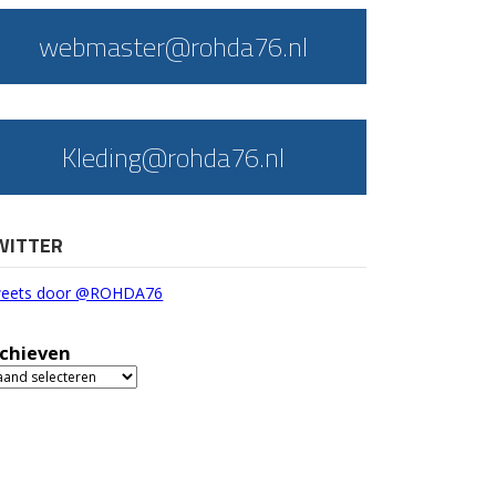
webmaster@rohda76.nl
Kleding@rohda76.nl
WITTER
eets door @ROHDA76
chieven
chieven