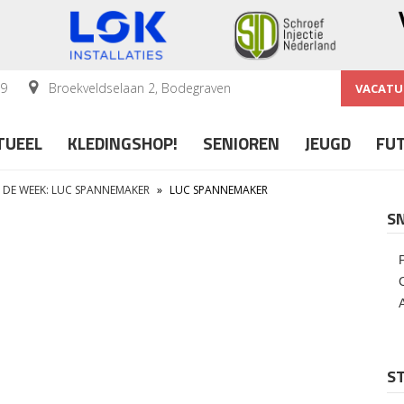
59
Broekveldselaan 2, Bodegraven
VACATU
TUEEL
KLEDINGSHOP!
SENIOREN
JEUGD
FU
 DE WEEK: LUC SPANNEMAKER
»
LUC SPANNEMAKER
S
ST