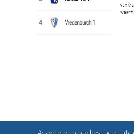
van tr
waarme
Adverteren op de best bezochte c