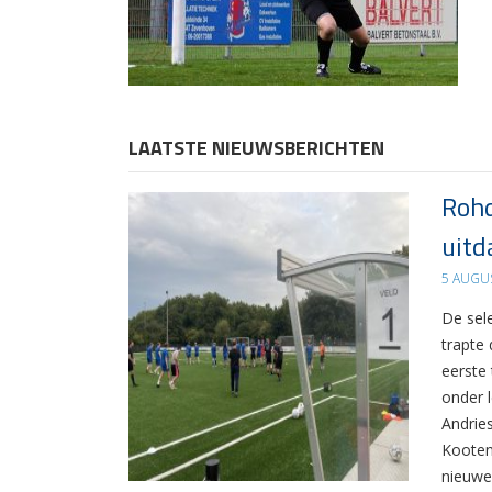
LAATSTE NIEUWSBERICHTEN
Rohd
uitd
5 AUGU
De sel
trapte
eerste
onder 
Andrie
Kooten
nieuwe