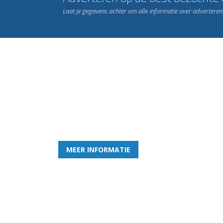
Laat je gegevens achter om alle informatie over advertere
Word nu lid van Rohda
en geniet iedere week van het leukste spelletje bi
MEER INFORMATIE