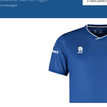
n te ontvangen
j de leukste club!