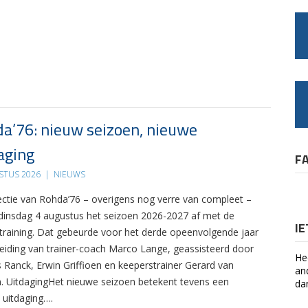
a’76: nieuw seizoen, nieuwe
aging
F
STUS 2026
|
NIEUWS
ectie van Rohda’76 – overigens nog verre van compleet –
 dinsdag 4 augustus het seizoen 2026-2027 af met de
I
 training. Dat gebeurde voor het derde opeenvolgende jaar
leiding van trainer-coach Marco Lange, geassisteerd door
He
s Ranck, Erwin Griffioen en keeperstrainer Gerard van
an
. UitdagingHet nieuwe seizoen betekent tevens een
da
 uitdaging….