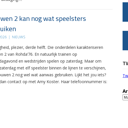
wen 2 kan nog wat speelsters
uiken
 2026
|
NIEUWS
gheid, plezier, derde helft. Die onderdelen karakteriseren
n 2 van Rohda’76. En natuurlijk trainen op
agavond en wedstrijden spelen op zaterdag. Maar om
T
zaterdag met elf speelster binnen de lijnen te verschijnen,
ouwen 2 nog wel wat aanwas gebruiken. Lijkt het jou iets?
Tw
an contact op met Amy Koster. Haar telefoonnummer is:
Ar
Ar