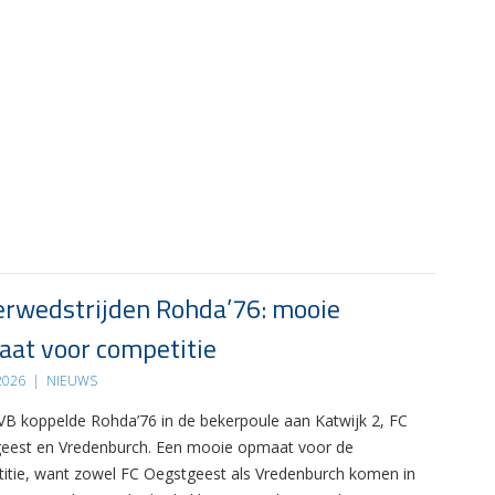
rwedstrijden Rohda’76: mooie
at voor competitie
 2026
|
NIEUWS
B koppelde Rohda’76 in de bekerpoule aan Katwijk 2, FC
eest en Vredenburch. Een mooie opmaat voor de
itie, want zowel FC Oegstgeest als Vredenburch komen in