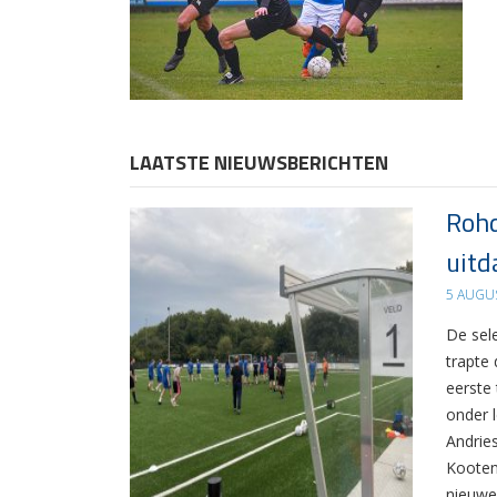
LAATSTE NIEUWSBERICHTEN
Rohd
uitd
5 AUGU
De sel
trapte
eerste
onder 
Andrie
Kooten
nieuwe