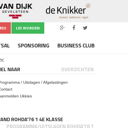
RES
LID WORDEN
TSAL
SPONSORING
BUSINESS CLUB
ZIC
NEL NAAR
OVERZICHTEN
Programma / Uitslagen / Afgelastingen
Contact
Aanmelden Ukkies
AND ROHDA'76 1 4E KLASSE
PROGRAMMA/UITSLAGEN ROHDA'76 1