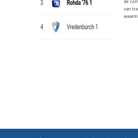
de com
van tr
waarme