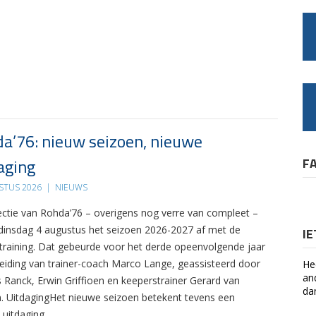
a’76: nieuw seizoen, nieuwe
aging
F
STUS 2026
|
NIEUWS
ectie van Rohda’76 – overigens nog verre van compleet –
 dinsdag 4 augustus het seizoen 2026-2027 af met de
I
 training. Dat gebeurde voor het derde opeenvolgende jaar
leiding van trainer-coach Marco Lange, geassisteerd door
He
an
s Ranck, Erwin Griffioen en keeperstrainer Gerard van
da
. UitdagingHet nieuwe seizoen betekent tevens een
 uitdaging….