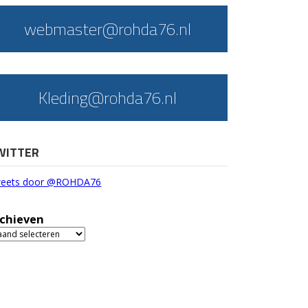
webmaster@rohda76.nl
Kleding@rohda76.nl
WITTER
eets door @ROHDA76
chieven
chieven