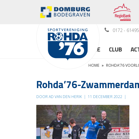
0172 - 6149
HOME
CLUB
AC
HOME
»
ROHDA’76 VOORL
Rohda’76-Zwammerdam.
DOOR AD VAN DEN HERIK
|
11 DECEMBER 2022
|