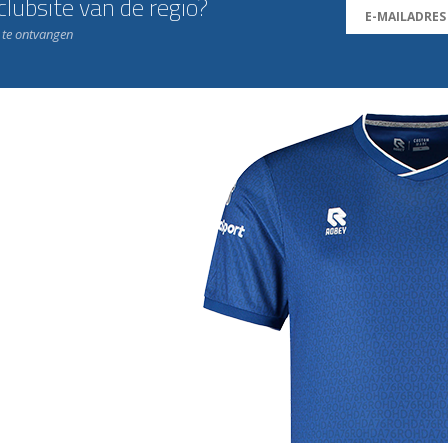
lubsite van de regio?
n te ontvangen
j de leukste club!