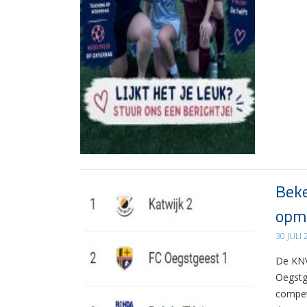
Beke
opma
30 JULI
De KNV
Oegstg
compet