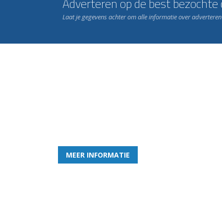
Adverteren op de best bezochte c
Laat je gegevens achter om alle informatie over advertere
Word nu lid van Rohda
en geniet iedere week van het leukste spelletje bi
MEER INFORMATIE