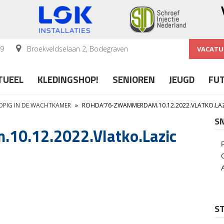
59
Broekveldselaan 2, Bodegraven
VACATU
TUEEL
KLEDINGSHOP!
SENIOREN
JEUGD
FU
OPIG IN DE WACHTKAMER
»
ROHDA’76-ZWAMMERDAM.10.12.2022.VLATKO.LA
S
10.12.2022.Vlatko.Lazic
ST