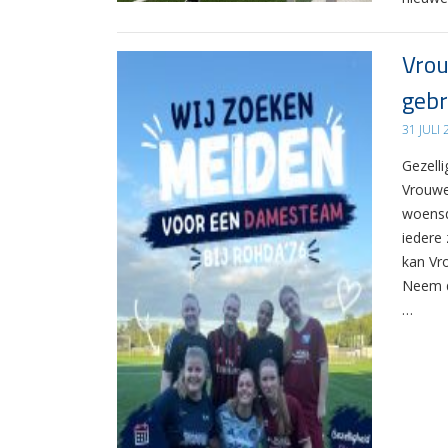
Vrou
gebr
31 JULI
Gezelli
Vrouwe
woensd
iedere 
kan Vr
Neem d
…