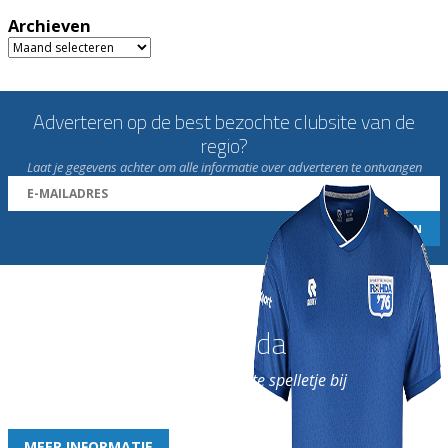
Archieven
Archieven
Adverteren op de best bezochte clubsite van de
regio?
Laat je gegevens achter om alle informatie over adverteren te ontvangen
Word nu lid van Rohda
en geniet iedere week van het leukste spelletje bij
de leukste club!
MEER INFORMATIE