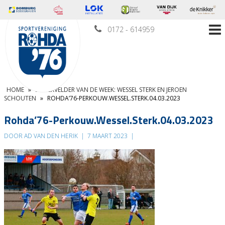
0172 - 614959
HOME
»
BROEKVELDER VAN DE WEEK: WESSEL STERK EN JEROEN
SCHOUTEN
»
ROHDA’76-PERKOUW.WESSEL.STERK.04.03.2023
Rohda’76-Perkouw.Wessel.Sterk.04.03.2023
DOOR AD VAN DEN HERIK
|
7 MAART 2023
|