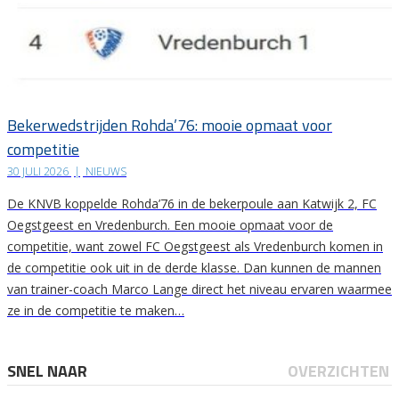
Bekerwedstrijden Rohda’76: mooie opmaat voor
competitie
30 JULI 2026
|
NIEUWS
De KNVB koppelde Rohda’76 in de bekerpoule aan Katwijk 2, FC
Oegstgeest en Vredenburch. Een mooie opmaat voor de
competitie, want zowel FC Oegstgeest als Vredenburch komen in
de competitie ook uit in de derde klasse. Dan kunnen de mannen
van trainer-coach Marco Lange direct het niveau ervaren waarmee
ze in de competitie te maken…
SNEL NAAR
OVERZICHTEN