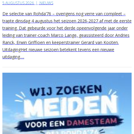
5 AUGUSTUS 2026
|
NIEUWS
De selectie van Rohda’76 – overigens nog verre van compleet –
trapte dinsdag 4 augustus het seizoen 2026-2027 af met de eerste
training. Dat gebeurde voor het derde opeenvolgende jaar onder
leiding van trainer-coach Marco Lange, geassisteerd door Andries
Ranck, Erwin Griffioen en keeperstrainer Gerard van Kooten.
UitdagingHet nieuwe seizoen betekent tevens een nieuwe
uitdaging….