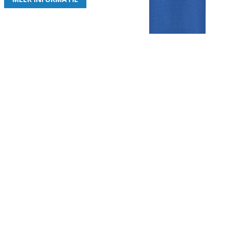
Gezellige zaterdagvereniging in Bodegraven. Het eerste elftal bij
de heren komt uit in de vierde klasse.
Club
Roosters
Overige
Algemene
Speeldagenkalender
Alcoholrichtlijn
informatie
Bardienst
In de media
Bestuur &
Schoonmaakrooster
Diverse