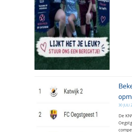
Beke
opma
30 JULI
De KNV
Oegstg
compet