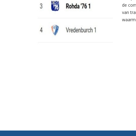
de com
van tr
waarme