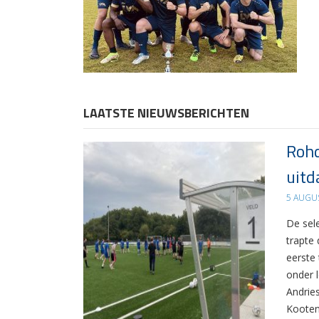
LAATSTE NIEUWSBERICHTEN
Rohd
uitd
5 AUGU
De sel
trapte
eerste
onder 
Andrie
Kooten