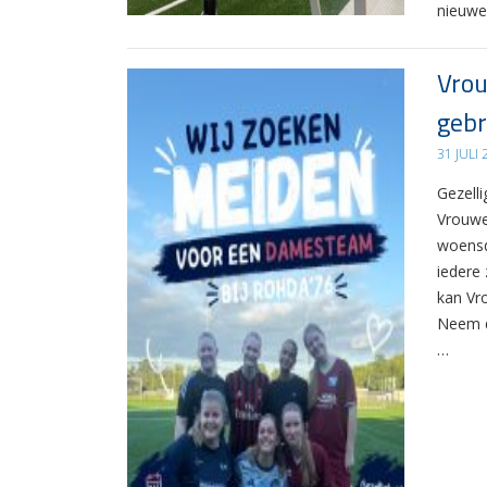
nieuwe
Vrou
gebr
31 JULI
Gezelli
Vrouwe
woensd
iedere 
kan Vr
Neem d
…