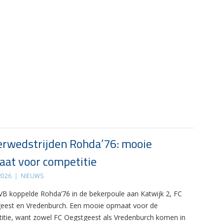
rwedstrijden Rohda’76: mooie
at voor competitie
 2026
|
NIEUWS
B koppelde Rohda’76 in de bekerpoule aan Katwijk 2, FC
eest en Vredenburch. Een mooie opmaat voor de
itie, want zowel FC Oegstgeest als Vredenburch komen in