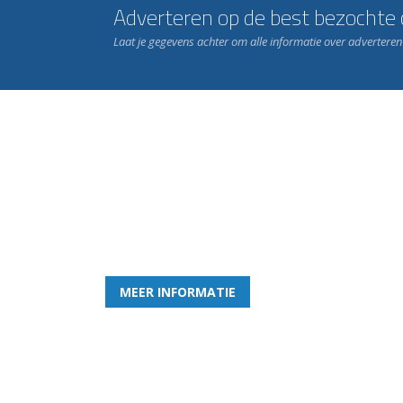
Adverteren op de best bezochte c
Laat je gegevens achter om alle informatie over advertere
Word nu lid van Rohda
en geniet iedere week van het leukste spelletje bi
MEER INFORMATIE