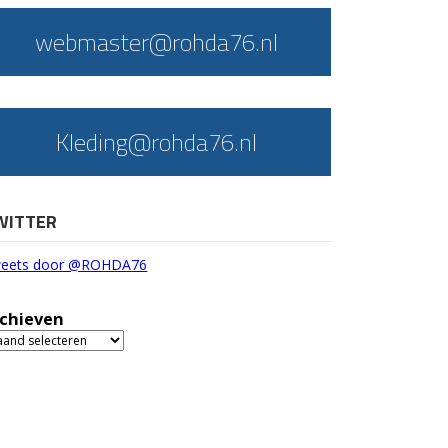
webmaster@rohda76.nl
Kleding@rohda76.nl
WITTER
eets door @ROHDA76
chieven
chieven