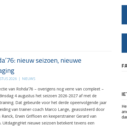
a’76: nieuw seizoen, nieuwe
F
aging
STUS 2026
|
NIEUWS
ectie van Rohda’76 – overigens nog verre van compleet –
I
 dinsdag 4 augustus het seizoen 2026-2027 af met de
 training. Dat gebeurde voor het derde opeenvolgende jaar
He
leiding van trainer-coach Marco Lange, geassisteerd door
an
s Ranck, Erwin Griffioen en keeperstrainer Gerard van
da
. UitdagingHet nieuwe seizoen betekent tevens een