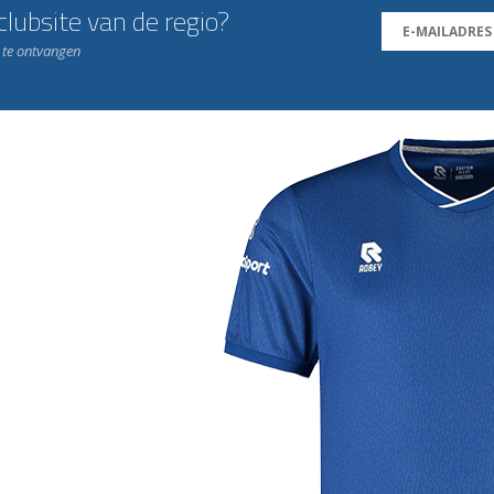
lubsite van de regio?
n te ontvangen
j de leukste club!