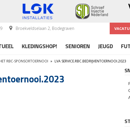
59
Broekveldselaan 2, Bodegraven
VACATU
TUEEL
KLEDINGSHOP!
SENIOREN
JEUGD
FU
T HET RBC-SPONSORTOERNOOI
»
LVA SERVICE.RBC.BEDRIJVENTOERNOOI.2023
S
ventoernooi.2023
ST