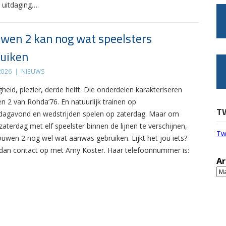
 uitdaging….
wen 2 kan nog wat speelsters
uiken
 2026
|
NIEUWS
gheid, plezier, derde helft. Die onderdelen karakteriseren
n 2 van Rohda’76. En natuurlijk trainen op
T
agavond en wedstrijden spelen op zaterdag. Maar om
zaterdag met elf speelster binnen de lijnen te verschijnen,
Tw
ouwen 2 nog wel wat aanwas gebruiken. Lijkt het jou iets?
an contact op met Amy Koster. Haar telefoonnummer is:
Ar
Ar