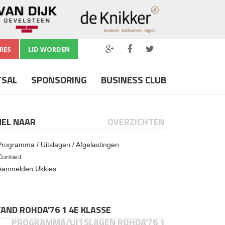
RES
LID WORDEN
TSAL
SPONSORING
BUSINESS CLUB
NEL NAAR
OVERZICHTEN
Programma / Uitslagen / Afgelastingen
Contact
Aanmelden Ukkies
AND ROHDA'76 1 4E KLASSE
PROGRAMMA/UITSLAGEN ROHDA'76 1