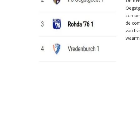
De KNV
Oegstg
compet
de com
van tr
waarme