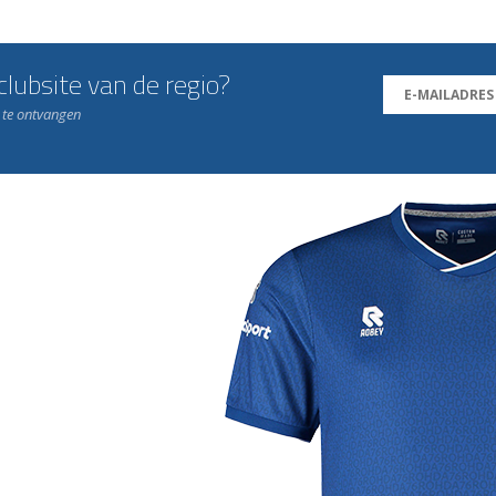
lubsite van de regio?
n te ontvangen
j de leukste club!