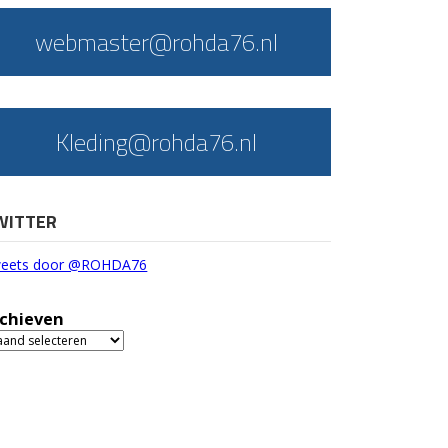
webmaster@rohda76.nl
Kleding@rohda76.nl
WITTER
eets door @ROHDA76
chieven
chieven