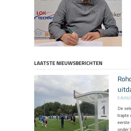
LAATSTE NIEUWSBERICHTEN
Rohd
uitd
5 AUGU
De sel
trapte
eerste
onder 