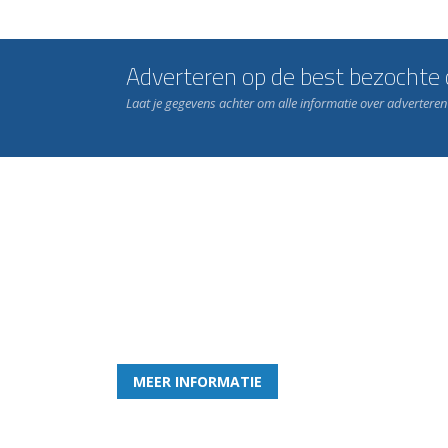
Adverteren op de best bezochte c
Laat je gegevens achter om alle informatie over advertere
Word nu lid van Rohda
en geniet iedere week van het leukste spelletje bi
MEER INFORMATIE