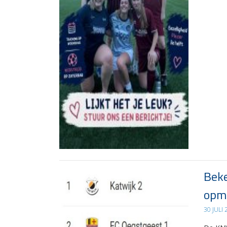
Beke
opma
30 JULI