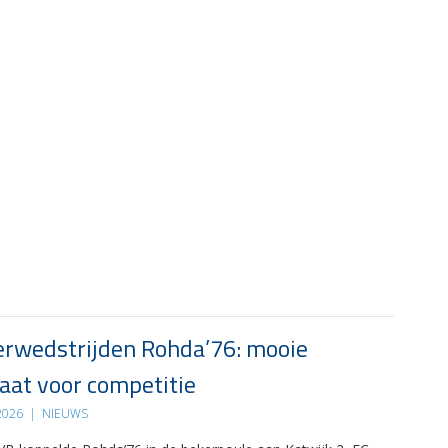
rwedstrijden Rohda’76: mooie
at voor competitie
 2026
|
NIEUWS