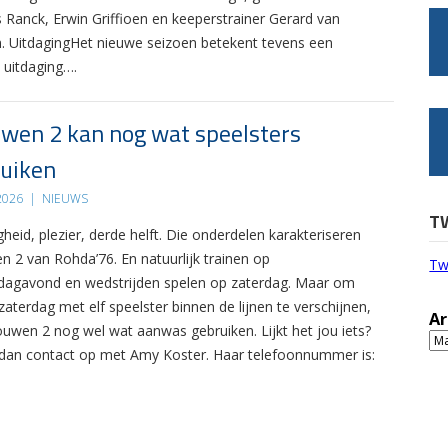
s Ranck, Erwin Griffioen en keeperstrainer Gerard van
. UitdagingHet nieuwe seizoen betekent tevens een
 uitdaging….
wen 2 kan nog wat speelsters
uiken
 2026
|
NIEUWS
T
gheid, plezier, derde helft. Die onderdelen karakteriseren
n 2 van Rohda’76. En natuurlijk trainen op
Tw
agavond en wedstrijden spelen op zaterdag. Maar om
zaterdag met elf speelster binnen de lijnen te verschijnen,
Ar
ouwen 2 nog wel wat aanwas gebruiken. Lijkt het jou iets?
Ar
an contact op met Amy Koster. Haar telefoonnummer is: