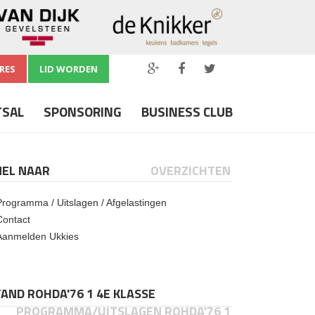
RES
LID WORDEN
TSAL
SPONSORING
BUSINESS CLUB
NEL NAAR
OVERZICHTEN
Programma / Uitslagen / Afgelastingen
Contact
Aanmelden Ukkies
AND ROHDA'76 1 4E KLASSE
PROGRAMMA/UITSLAGEN ROHDA'76 1