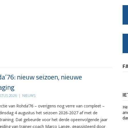
F
a’76: nieuw seizoen, nieuwe
aging
I
STUS 2026
|
NIEUWS
ectie van Rohda’76 – overigens nog verre van compleet –
He
an
 dinsdag 4 augustus het seizoen 2026-2027 af met de
da
 training. Dat gebeurde voor het derde opeenvolgende jaar
leiding van trainer-coach Marco Lange, geassisteerd door