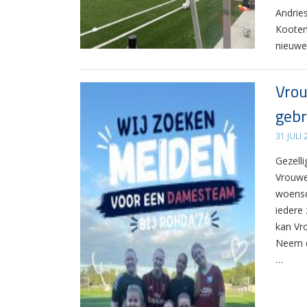
Andrie
Kooten
nieuwe
Vrou
gebr
31 JULI
Gezelli
Vrouwe
woensd
iedere 
kan Vr
Neem d
…