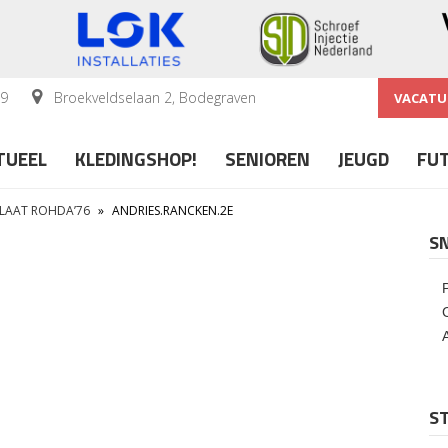
59
Broekveldselaan 2, Bodegraven
VACATU
TUEEL
KLEDINGSHOP!
SENIOREN
JEUGD
FU
RLAAT ROHDA’76
»
ANDRIES.RANCKEN.2E
S
ST