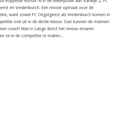
B koppelde Rohda’76 in de bekerpoule aan Katwijk 2, FC
eest en Vredenburch. Een mooie opmaat voor de
itie, want zowel FC Oegstgeest als Vredenburch komen in
petitie ook uit in de derde klasse. Dan kunnen de mannen
ainer-coach Marco Lange direct het niveau ervaren
e ze in de competitie te maken…