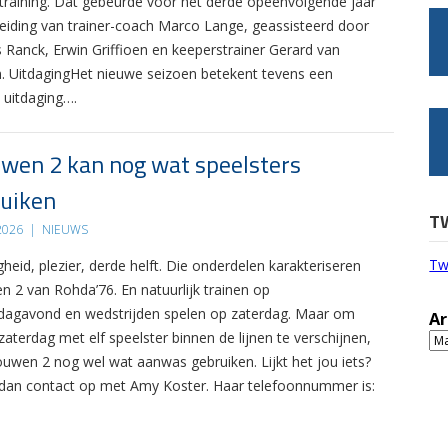
 training. Dat gebeurde voor het derde opeenvolgende jaar
leiding van trainer-coach Marco Lange, geassisteerd door
s Ranck, Erwin Griffioen en keeperstrainer Gerard van
. UitdagingHet nieuwe seizoen betekent tevens een
 uitdaging….
wen 2 kan nog wat speelsters
uiken
T
 2026
|
NIEUWS
Tw
gheid, plezier, derde helft. Die onderdelen karakteriseren
n 2 van Rohda’76. En natuurlijk trainen op
agavond en wedstrijden spelen op zaterdag. Maar om
Ar
zaterdag met elf speelster binnen de lijnen te verschijnen,
Ar
ouwen 2 nog wel wat aanwas gebruiken. Lijkt het jou iets?
an contact op met Amy Koster. Haar telefoonnummer is: