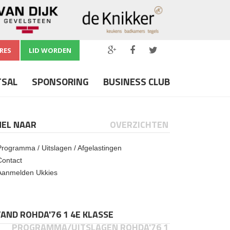
RES
LID WORDEN
TSAL
SPONSORING
BUSINESS CLUB
NEL NAAR
OVERZICHTEN
Programma / Uitslagen / Afgelastingen
Contact
Aanmelden Ukkies
AND ROHDA'76 1 4E KLASSE
PROGRAMMA/UITSLAGEN ROHDA'76 1