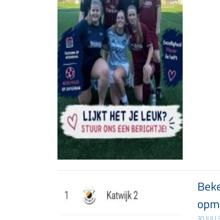
Beke
opma
30 JULI