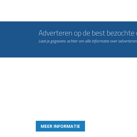
Adverteren op de best bezochte c
Laat je gegevens achter om alle informatie over advertere
Word nu lid van Rohda
en geniet iedere week van het leukste spelletje bi
MEER INFORMATIE