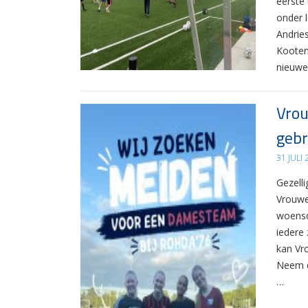
eerste
onder 
Andrie
Kooten
nieuwe
Vrou
gebr
31 JULI
Gezelli
Vrouwe
woensd
iedere 
kan Vr
Neem d
…