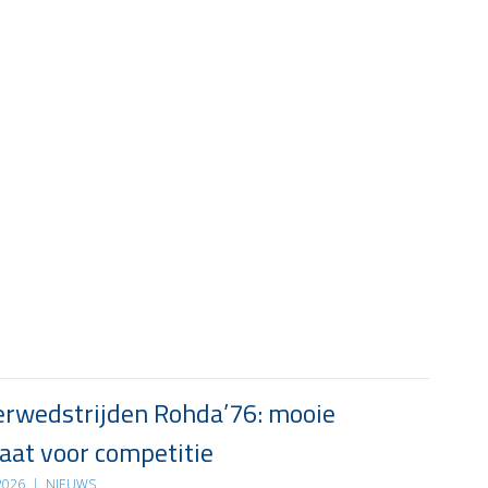
rwedstrijden Rohda’76: mooie
at voor competitie
 2026
|
NIEUWS