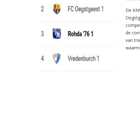
De KNV
Oegstg
compet
de com
van tr
waarme