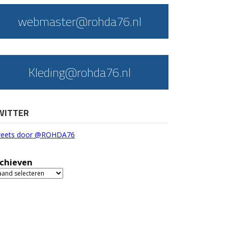
webmaster@rohda76.nl
Kleding@rohda76.nl
WITTER
eets door @ROHDA76
chieven
chieven