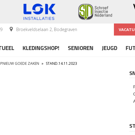
59
Broekveldselaan 2, Bodegraven
VACATU
TUEEL
KLEDINGSHOP!
SENIOREN
JEUGD
FU
OPNIEUW GOEDE ZAKEN
»
STAND.14.11.2023
S
ST