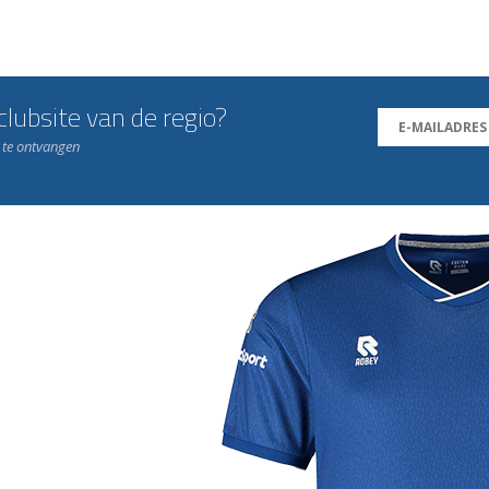
lubsite van de regio?
n te ontvangen
j de leukste club!