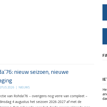
F
a’76: nieuw seizoen, nieuwe
aging
I
STUS 2026
|
NIEUWS
He
an
ectie van Rohda’76 – overigens nog verre van compleet –
da
 dinsdag 4 augustus het seizoen 2026-2027 af met de