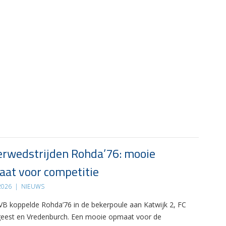
rwedstrijden Rohda’76: mooie
at voor competitie
 2026
|
NIEUWS
B koppelde Rohda’76 in de bekerpoule aan Katwijk 2, FC
eest en Vredenburch. Een mooie opmaat voor de