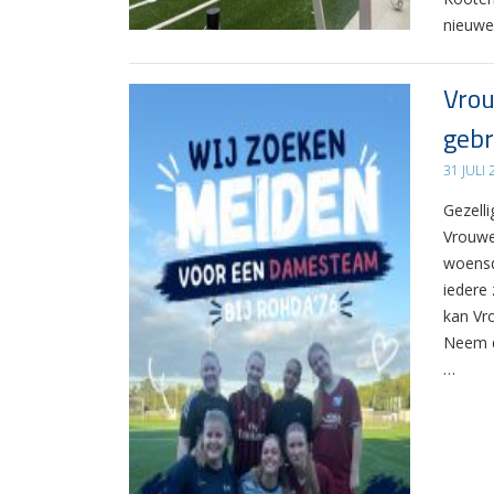
nieuwe
Vrou
gebr
31 JULI
Gezelli
Vrouwe
woensd
iedere 
kan Vr
Neem d
…