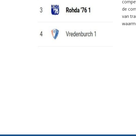
compet
de com
van tr
waarme