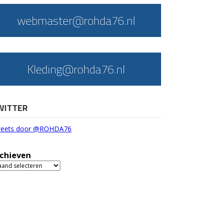
webmaster@rohda76.nl
Kleding@rohda76.nl
WITTER
eets door @ROHDA76
chieven
chieven