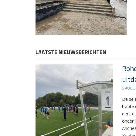
LAATSTE NIEUWSBERICHTEN
Rohd
uitd
5 AUGU
De sel
trapte
eerste
onder 
Andrie
Kooten