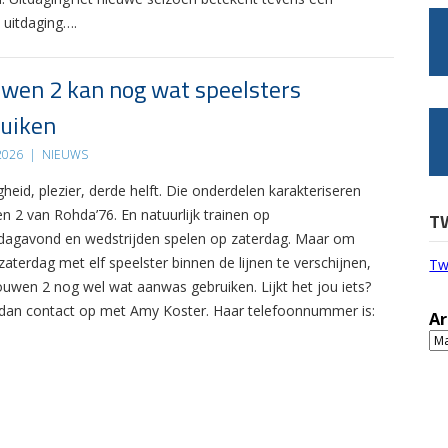
 uitdaging….
wen 2 kan nog wat speelsters
uiken
 2026
|
NIEUWS
gheid, plezier, derde helft. Die onderdelen karakteriseren
n 2 van Rohda’76. En natuurlijk trainen op
T
agavond en wedstrijden spelen op zaterdag. Maar om
zaterdag met elf speelster binnen de lijnen te verschijnen,
Tw
ouwen 2 nog wel wat aanwas gebruiken. Lijkt het jou iets?
an contact op met Amy Koster. Haar telefoonnummer is:
Ar
Ar