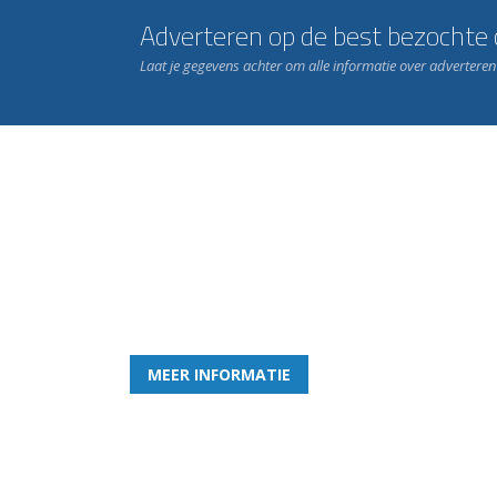
Adverteren op de best bezochte c
Laat je gegevens achter om alle informatie over advertere
Word nu lid van Rohda
en geniet iedere week van het leukste spelletje bi
MEER INFORMATIE