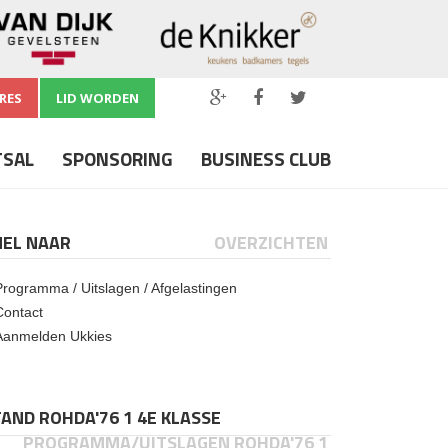
RES
LID WORDEN
TSAL
SPONSORING
BUSINESS CLUB
NEL NAAR
OVERZICHTEN
Programma / Uitslagen / Afgelastingen
Contact
Aanmelden Ukkies
AND ROHDA'76 1 4E KLASSE
PROGRAMMA/UITSLAGEN ROHDA'76 1