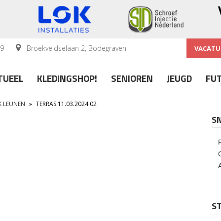
59
Broekveldselaan 2, Bodegraven
VACATU
TUEEL
KLEDINGSHOP!
SENIOREN
JEUGD
FU
K LEUNEN
»
TERRAS.11.03.2024.02
S
ST