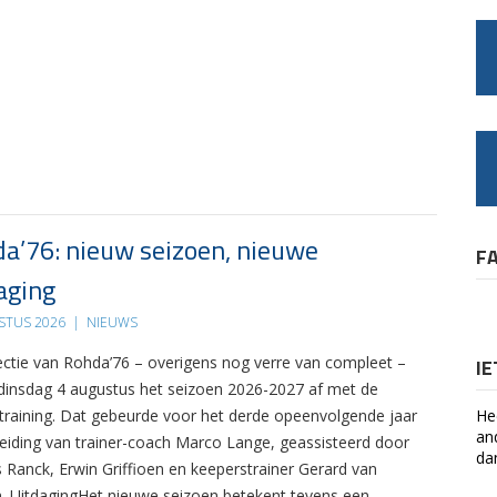
a’76: nieuw seizoen, nieuwe
F
aging
STUS 2026
|
NIEUWS
ectie van Rohda’76 – overigens nog verre van compleet –
I
 dinsdag 4 augustus het seizoen 2026-2027 af met de
 training. Dat gebeurde voor het derde opeenvolgende jaar
He
an
leiding van trainer-coach Marco Lange, geassisteerd door
da
s Ranck, Erwin Griffioen en keeperstrainer Gerard van
. UitdagingHet nieuwe seizoen betekent tevens een