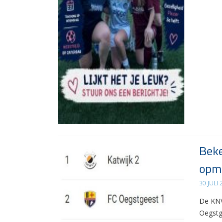
Beke
opma
30 JULI
De KNV
Oegstg