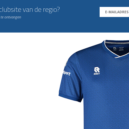
lubsite van de regio?
n te ontvangen
j de leukste club!