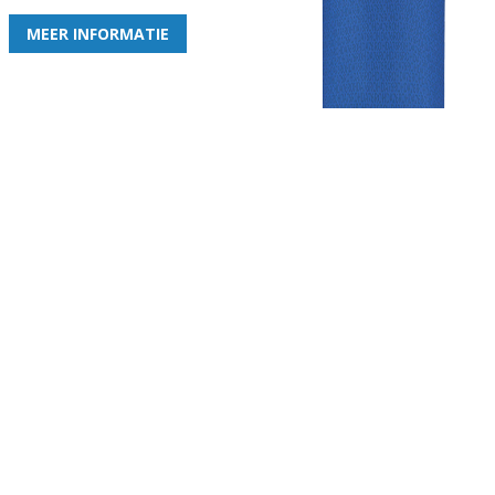
MEER INFORMATIE
Gezellige zaterdagvereniging in Bodegraven. Het eerste elftal bij
de heren komt uit in de vierde klasse.
Club
Roosters
Overige
Algemene
Speeldagenkalender
Alcoholrichtlijn
informatie
Bardienst
In de media