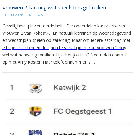
Vrouwen 2 kan nog wat speelsters gebruiken
31 JULI 2026
|
NIEUWS
Gezelligheid, plezier, derde helft. Die onderdelen karakteriseren
Vrouwen 2 van Rohda’76. En natuurlijk trainen op woensdagavond
en wedstrijden spelen op zaterdag. Maar om iedere zaterdag met
elf speelster binnen de lijnen te verschijnen, kan Vrouwen 2 nog
wel wat aanwas gebruiken. Lijkt het jou iets? Neem dan contact
op met Amy Koster. Haar telefoonnummer is:…