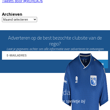
Tweets door @ROHDA76
Archieven
Archieven
Adverteren op de best bezochte clubsite van de
regio?
Laat je gegevens achter om alle informatie over adverteren te ontvangen
Word nu lid van Rohda
en geniet iedere week van het leukste spelletje bij
de leukste club!