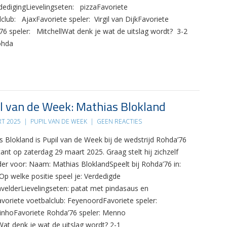
rdedigingLievelingseten: pizzaFavoriete
club: AjaxFavoriete speler: Virgil van DijkFavoriete
76 speler: MitchellWat denk je wat de uitslag wordt? 3-2
ohda
l van de Week: Mathias Blokland
RT 2025
|
PUPIL VAN DE WEEK
|
GEEN REACTIES
s Blokland is Pupil van de Week bij de wedstrijd Rohda’76
tant op zaterdag 29 maart 2025. Graag stelt hij zichzelf
der voor: Naam: Mathias BloklandSpeelt bij Rohda’76 in:
Op welke positie speel je: Verdedigde
velderLievelingseten: patat met pindasaus en
avoriete voetbalclub: FeyenoordFavoriete speler:
inhoFavoriete Rohda’76 speler: Menno
at denk je wat de uitslag wordt? 2-1