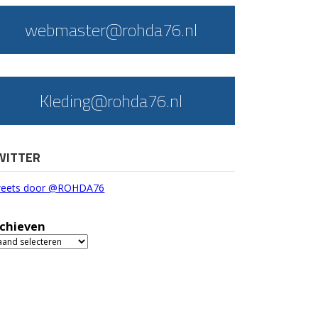
webmaster@rohda76.nl
Kleding@rohda76.nl
WITTER
eets door @ROHDA76
chieven
chieven