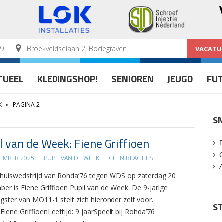
59
Broekveldselaan 2, Bodegraven
VACATU
TUEEL
KLEDINGSHOP!
SENIOREN
JEUGD
FU
K
»
PAGINA 2
S
l van de Week: Fiene Griffioen
TEMBER 2025
|
PUPIL VAN DE WEEK
|
GEEN REACTIES
 thuiswedstrijd van Rohda’76 tegen WDS op zaterdag 20
er is Fiene Griffioen Pupil van de Week. De 9-jarige
gster van MO11-1 stelt zich hieronder zelf voor.
ST
iene GriffioenLeeftijd: 9 jaarSpeelt bij Rohda’76