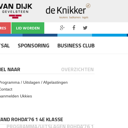
RES
LID WORDEN
TSAL
SPONSORING
BUSINESS CLUB
NEL NAAR
OVERZICHTEN
Programma / Uitslagen / Afgelastingen
Contact
Aanmelden Ukkies
AND ROHDA'76 1 4E KLASSE
PROGRAMMA/UITSLAGEN ROHDA'76 1