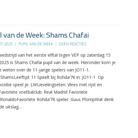
l van de Week: Shams Chafai
RT 2025
|
PUPIL VAN DE WEEK
|
GEEN REACTIES
wedstrijd van het eerste elftal tegen VEP op zaterdag 15
2025 is Shams Chafai pupil van de week. Hieronder kom je
e weten over de 11-jarige spelers van JO11-1.
ShamsLeeftijd: 11 Speelt bij Rohda’76 in: JO11-1 Op
ositie speel je: LWLievelingseten: Vlees met rijst en
Favoriete voetbalclub: Real Madrid Favoriete
: RonaldoFavoriete Rohda’76 speler: Guus PlompWat denk
de uitslag…