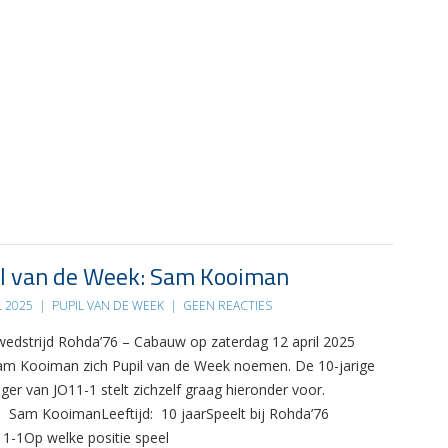
l van de Week: Sam Kooiman
L 2025
|
PUPIL VAN DE WEEK
|
GEEN REACTIES
 wedstrijd Rohda’76 – Cabauw op zaterdag 12 april 2025
m Kooiman zich Pupil van de Week noemen. De 10-jarige
ger van JO11-1 stelt zichzelf graag hieronder voor.
Sam KooimanLeeftijd: 10 jaarSpeelt bij Rohda’76
11-1Op welke positie speel