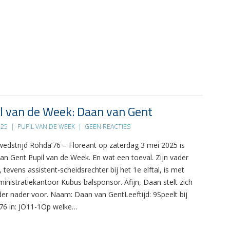
l van de Week: Daan van Gent
025
|
PUPIL VAN DE WEEK
|
GEEN REACTIES
 wedstrijd Rohda’76 – Floreant op zaterdag 3 mei 2025 is
an Gent Pupil van de Week. En wat een toeval. Zijn vader
 tevens assistent-scheidsrechter bij het 1e elftal, is met
ministratiekantoor Kubus balsponsor. Afijn, Daan stelt zich
der nader voor. Naam: Daan van GentLeeftijd: 9Speelt bij
76 in: JO11-1Op welke…