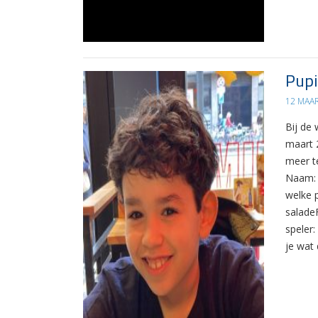
Pupi
12 MAA
Bij de 
maart 
meer t
Naam: 
welke p
salade
speler
je wat 