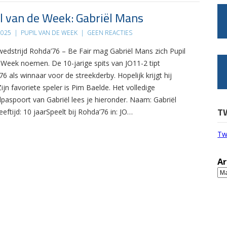
l van de Week: Gabriël Mans
2025
|
PUPIL VAN DE WEEK
|
GEEN REACTIES
 wedstrijd Rohda’76 – Be Fair mag Gabriël Mans zich Pupil
 Week noemen. De 10-jarige spits van JO11-2 tipt
6 als winnaar voor de streekderby. Hopelijk krijgt hij
 Zijn favoriete speler is Pim Baelde. Het volledige
lpaspoort van Gabriël lees je hieronder. Naam: Gabriël
T
ftijd: 10 jaarSpeelt bij Rohda’76 in: JO…
Tw
Ar
Ar