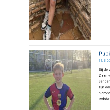
Pupi
1 MEI 2
Bij de
Daan v
Sander,
zijn ad
hieron
Rohda’