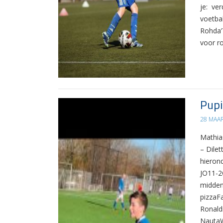
je: ve
voetbal
Rohda’
voor r
Pupi
28 MAA
Mathia
– Dilet
hieron
JO11-2
midden
pizzaF
Ronald
NautaW