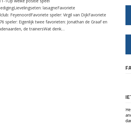
11-1Op welke positie speel
dedigingLievelingseten: lasagneFavoriete
club: FeyenoordFavoriete speler: Virgil van DijkFavoriete
6 speler: Eigenlijk twee favorieten: Jonathan de Graaf en
udenaarden, de trainersWat denk…
F
I
He
an
da