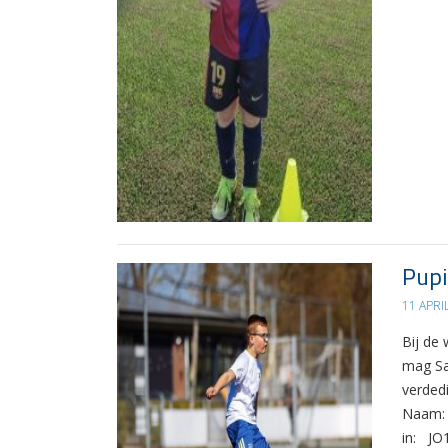
Pupi
11 APRI
Bij de
mag Sa
verdedi
Naam: 
in: JO