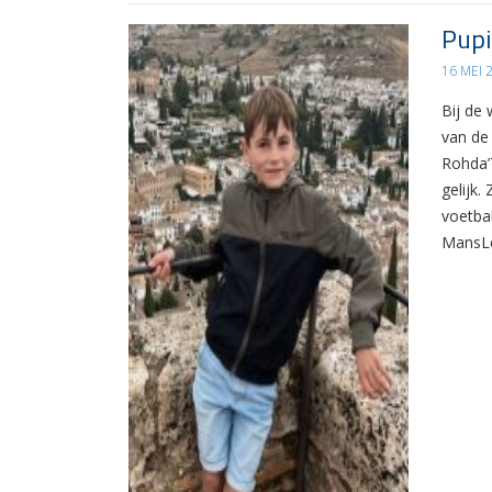
Pupi
16 MEI 
Bij de
van de
Rohda’7
gelijk.
voetba
MansLee