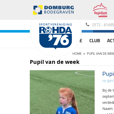
0172 - 6149
HOME
CLUB
AC
HOME
»
PUPIL VAN DE WEE
Pupil van de week
Pupi
19 SEP
Bij de
septemb
verdedi
Naam: F