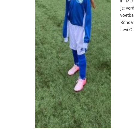
in: MO
je: ver
voetbal
Rohda’7
Levi O