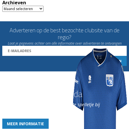
Archieven
Archieven
Adverteren op de best bezochte clubsite van de
regio?
Laat je gegevens achter om alle informatie over adverteren te ontvangen
Word nu lid van Rohda
en geniet iedere week van het leukste spelletje bij
de leukste club!
MEER INFORMATIE