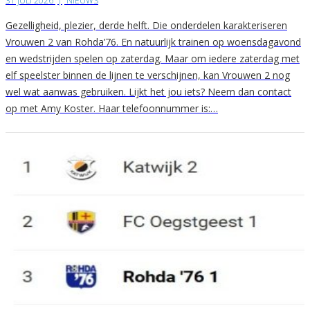
31 JULI 2026
|
NIEUWS
Gezelligheid, plezier, derde helft. Die onderdelen karakteriseren
Vrouwen 2 van Rohda’76. En natuurlijk trainen op woensdagavond
en wedstrijden spelen op zaterdag. Maar om iedere zaterdag met
elf speelster binnen de lijnen te verschijnen, kan Vrouwen 2 nog
wel wat aanwas gebruiken. Lijkt het jou iets? Neem dan contact
op met Amy Koster. Haar telefoonnummer is:…