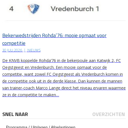
Bekerwedstrijden Rohda’76: mooie opmaat voor
competitie
30 JULI 2026
|
NIEUWS
De KNVB koppelde Rohda’76 in de bekerpoule aan Katwijk 2, FC
Oegstgeest en Vredenburch. Een mooie opmaat voor de
competitie, want zowel FC Oegstgeest als Vredenburch komen in
de competitie ook uit in de derde klasse. Dan kunnen de mannen
van trainer-coach Marco Lange direct het niveau ervaren waarmee
ze in de competitie te maken…
SNEL NAAR
OVERZICHTEN
Programma / Uitslagen / Afgelastingen