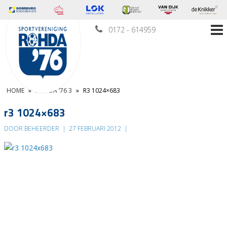
0172 - 614959
HOME
»
ROHDA ’76 3
»
R3 1024×683
r3 1024×683
DOOR BEHEERDER
|
27 FEBRUARI 2012
|