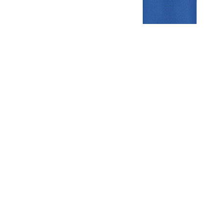
Gezellige zaterdagvereniging in Bodegraven. Het eerste elftal bij
de heren komt uit in de vierde klasse.
Club
Roosters
Overige
Algemene
Speeldagenkalender
Alcoholrichtlijn
informatie
Bardienst
In de media
Bestuur &
Schoonmaakrooster
Diverse
Commissies
kleedkamers
links