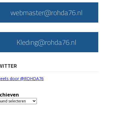
webmaster@rohda76.nl
Kleding@rohda76.nl
WITTER
eets door @ROHDA76
chieven
chieven