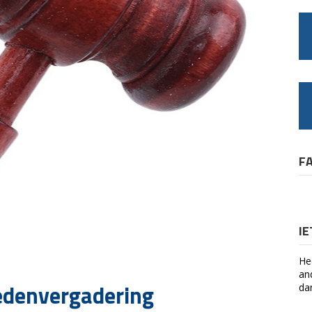
F
I
He
an
edenvergadering
da