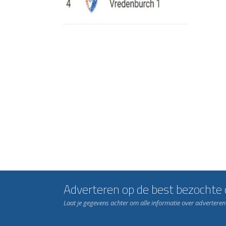
Adverteren op de best bezochte c
Laat je gegevens achter om alle informatie over advertere