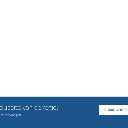
lubsite van de regio?
n te ontvangen