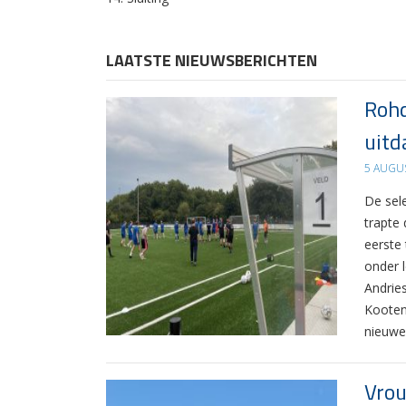
LAATSTE NIEUWSBERICHTEN
Rohd
uitd
5 AUGU
De sel
trapte
eerste
onder 
Andrie
Kooten
nieuwe
Vrou