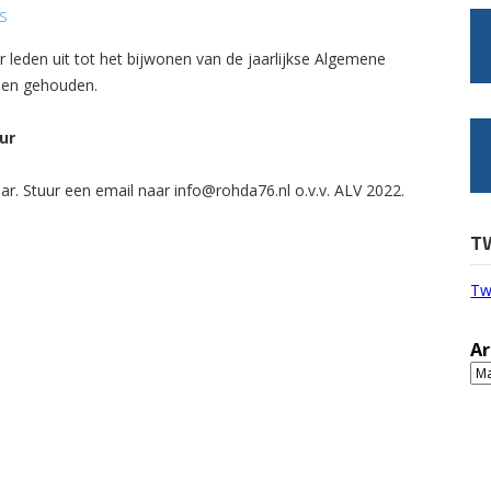
S
ar leden uit tot het bijwonen van de jaarlijkse Algemene
rden gehouden.
ur
r. Stuur een email naar info@rohda76.nl o.v.v. ALV 2022.
T
Tw
Ar
Ar