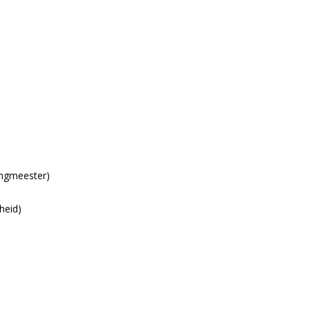
ingmeester)
heid)