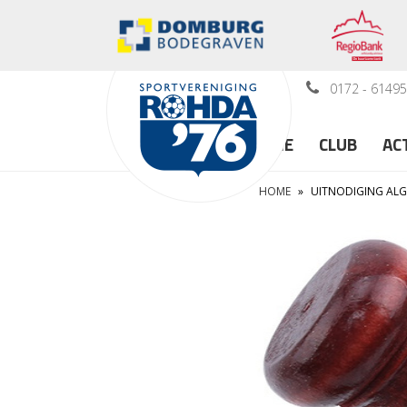
0172 - 6149
HOME
CLUB
AC
HOME
»
UITNODIGING AL