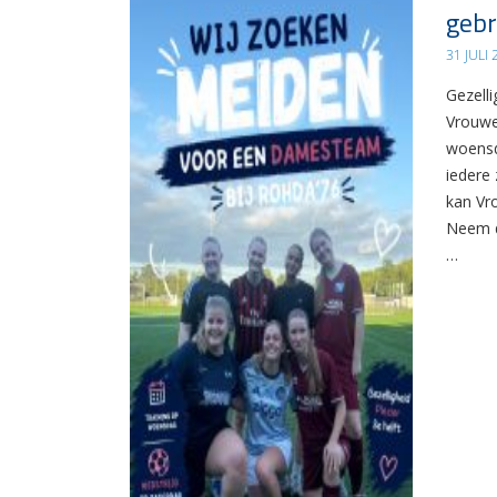
gebr
31 JULI
Gezelli
Vrouwe
woensd
iedere 
kan Vr
Neem d
…