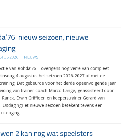
a’76: nieuw seizoen, nieuwe
aging
STUS 2026
|
NIEUWS
ectie van Rohda’76 – overigens nog verre van compleet –
 dinsdag 4 augustus het seizoen 2026-2027 af met de
 training. Dat gebeurde voor het derde opeenvolgende jaar
leiding van trainer-coach Marco Lange, geassisteerd door
s Ranck, Erwin Griffioen en keeperstrainer Gerard van
. UitdagingHet nieuwe seizoen betekent tevens een
 uitdaging….
wen 2 kan nog wat speelsters