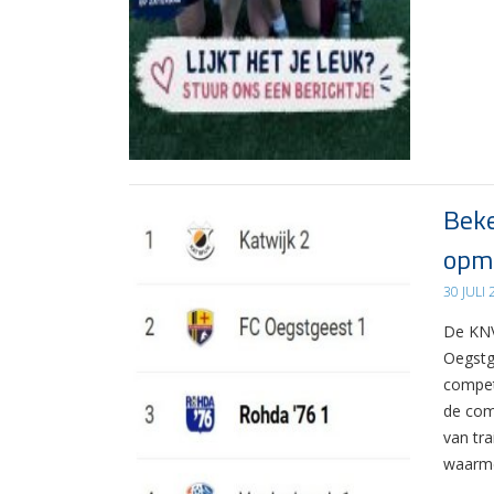
Beke
opma
30 JULI
De KNV
Oegstg
compet
de com
van tr
waarme