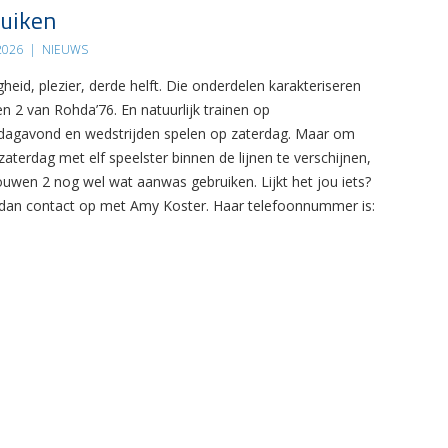
uiken
 2026
|
NIEUWS
gheid, plezier, derde helft. Die onderdelen karakteriseren
n 2 van Rohda’76. En natuurlijk trainen op
agavond en wedstrijden spelen op zaterdag. Maar om
zaterdag met elf speelster binnen de lijnen te verschijnen,
ouwen 2 nog wel wat aanwas gebruiken. Lijkt het jou iets?
an contact op met Amy Koster. Haar telefoonnummer is: