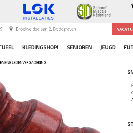
59
Broekveldselaan 2, Bodegraven
VACATU
TUEEL
KLEDINGSHOP!
SENIOREN
JEUGD
FU
GEMENE LEDENVERGADERING
S
ST